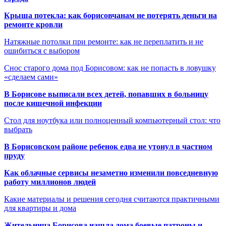
Крыша потекла: как борисовчанам не потерять деньги на
ремонте кровли
Натяжные потолки при ремонте: как не переплатить и не
ошибиться с выбором
Снос старого дома под Борисовом: как не попасть в ловушку
«сделаем сами»
В Борисове выписали всех детей, попавших в больницу
после кишечной инфекции
Стол для ноутбука или полноценный компьютерный стол: что
выбрать
В Борисовском районе ребенок едва не утонул в частном
пруду
Как облачные сервисы незаметно изменили повседневную
работу миллионов людей
Какие материалы и решения сегодня считаются практичными
для квартиры и дома
Жительница Борисова нашла дома боевые патроны и