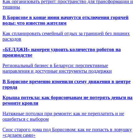
Как организовать ретрит: пространство для трансформации и
тишины
В Борисове в конце июня начнутся отключения горячей
воды: что известно жителям
Как спланировать семейный отдых за границей без лишних
расходов
«БЕЛДЖИ» намерен удвоить количество роботов на
производстве
Региональный бизнес в Беларуси: перспективные
направления и доступные инструменты поддержки
В Борисове временно изменили схему движения в центре
города
Крыша потекла: как борисовчанам не потерять деньги на
ремонте кровли
Натяжные потолки при ремонте: как не переплатить и не
ошибиться с выбором
Снос старого дома под Борисовом: как не попасть в ловушку
«сделаем сами»