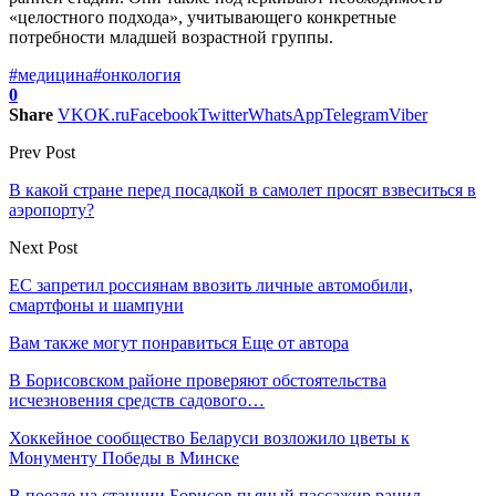
«целостного подхода», учитывающего конкретные
потребности младшей возрастной группы.
#медицина
#онкология
0
Share
VK
OK.ru
Facebook
Twitter
WhatsApp
Telegram
Viber
Prev Post
В какой стране перед посадкой в самолет просят взвеситься в
аэропорту?
Next Post
ЕС запретил россиянам ввозить личные автомобили,
смартфоны и шампуни
Вам также могут понравиться
Еще от автора
В Борисовском районе проверяют обстоятельства
исчезновения средств садового…
Хоккейное сообщество Беларуси возложило цветы к
Монументу Победы в Минске
В поезде на станции Борисов пьяный пассажир ранил