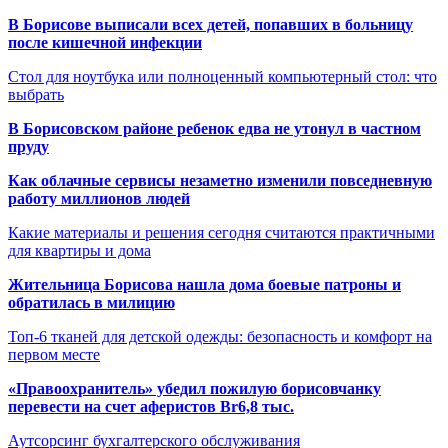
В Борисове выписали всех детей, попавших в больницу
после кишечной инфекции
Стол для ноутбука или полноценный компьютерный стол: что
выбрать
В Борисовском районе ребенок едва не утонул в частном
пруду
Как облачные сервисы незаметно изменили повседневную
работу миллионов людей
Какие материалы и решения сегодня считаются практичными
для квартиры и дома
Жительница Борисова нашла дома боевые патроны и
обратилась в милицию
Топ-6 тканей для детской одежды: безопасность и комфорт на
первом месте
«Правоохранитель» убедил пожилую борисовчанку
перевести на счет аферистов Br6,8 тыс.
Аутсорсинг бухгалтерского обслуживания