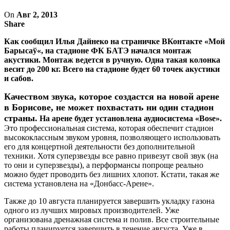
On
Авг 2, 2013
Share
Как сообщил Илья Дайнеко на страничке ВКонтакте «Мой
Барысаў«, на стадионе ФК БАТЭ начался монтаж
акустики. Монтаж ведется в ручную. Одна такая колонка
весит до 200 кг. Всего на стадионе будет 60 точек акустики
и сабов.
Качеством звука, которое создастся на новой арене
в Борисове, не может похвастать ни один стадион
страны.
На арене будет установлена аудиосистема «Bose».
Это профессиональная система, которая обеспечит стадион
высококлассным звуком уровня, позволяющего использовать
его для концертной деятельности без дополнительной
техники. Хотя суперзвезды все равно привезут свой звук (на
то они и суперзвезды), а перформансы попроще реально
можно будет проводить без лишних хлопот.
Кстати, такая же
система установлена на «Донбасс-Арене».
Также до 10 августа планируется завершить укладку газона
одного из лучших мировых производителей. Уже
организована дренажная система и полив. Все строительные
работы планируется завершить в течение августа. Уже в