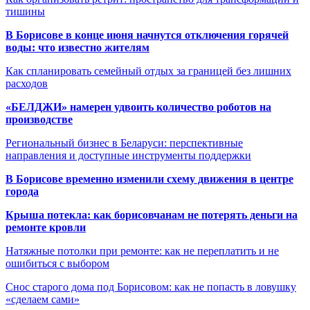
тишины
В Борисове в конце июня начнутся отключения горячей
воды: что известно жителям
Как спланировать семейный отдых за границей без лишних
расходов
«БЕЛДЖИ» намерен удвоить количество роботов на
производстве
Региональный бизнес в Беларуси: перспективные
направления и доступные инструменты поддержки
В Борисове временно изменили схему движения в центре
города
Крыша потекла: как борисовчанам не потерять деньги на
ремонте кровли
Натяжные потолки при ремонте: как не переплатить и не
ошибиться с выбором
Снос старого дома под Борисовом: как не попасть в ловушку
«сделаем сами»