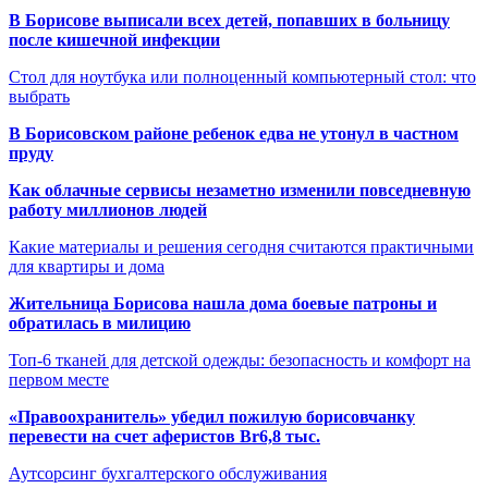
В Борисове выписали всех детей, попавших в больницу
после кишечной инфекции
Стол для ноутбука или полноценный компьютерный стол: что
выбрать
В Борисовском районе ребенок едва не утонул в частном
пруду
Как облачные сервисы незаметно изменили повседневную
работу миллионов людей
Какие материалы и решения сегодня считаются практичными
для квартиры и дома
Жительница Борисова нашла дома боевые патроны и
обратилась в милицию
Топ-6 тканей для детской одежды: безопасность и комфорт на
первом месте
«Правоохранитель» убедил пожилую борисовчанку
перевести на счет аферистов Br6,8 тыс.
Аутсорсинг бухгалтерского обслуживания