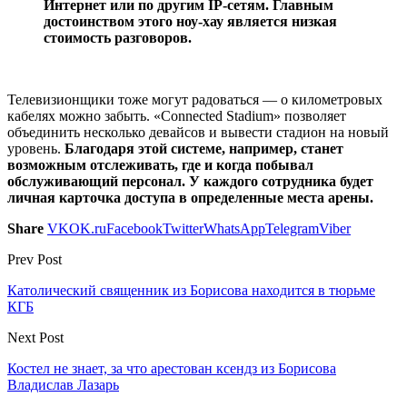
Интернет или по другим IP-сетям. Главным
достоинством этого ноу-хау является низкая
стоимость разговоров.
Телевизионщики тоже могут радоваться — о километровых
кабелях можно забыть. «Connected Stadium» позволяет
объединить несколько девайсов и вывести стадион на новый
уровень.
Благодаря этой системе, например, станет
возможным отслеживать, где и когда побывал
обслуживающий персонал. У каждого сотрудника будет
личная карточка доступа в определенные места арены.
Share
VK
OK.ru
Facebook
Twitter
WhatsApp
Telegram
Viber
Prev Post
Католический священник из Борисова находится в тюрьме
КГБ
Next Post
Костел не знает, за что арестован ксендз из Борисова
Владислав Лазарь