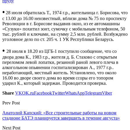
пруду
•
28 июля обратилась Т., 1974 г.р., жительница г. Борисова, что
с 13.00 до 16.00 неизвестный, вблизи дома № 75 по проспекту
Революции в г. Борисове выдавив окно, из ее автомашины
«Сузуки» похитил зонт, сумочку с мобильным телефоном, 50
тыс. рублей и ключами, на сумму 2,5 млн. рублей. Возбуждено
уголовное дело по ст. 205 ч. 1 УК Республики Беларусь.
•
28 июля в 18.20 из ЦГБ-1 поступило сообщение, что со
двора дома К., 1983 г.р., жителя д. Б. Стахово с открытым
переломом левой лопатки, резанной раной левого плеча в
алкогольном опьянении госпитализирован А., 1977 г.р..
неработающий, местный житель. Установлено, что около
16.00 во дворе своего дома во время ссоры его топором
ударил К., который задержан. Проводится проверка.
Share
VK
OK.ru
Facebook
Twitter
WhatsApp
Telegram
Viber
Prev Post
Анатолий Капский: «Все строительные работы на новом
стадионе БАТЭ планируется завершить в течение августа»
Next Post