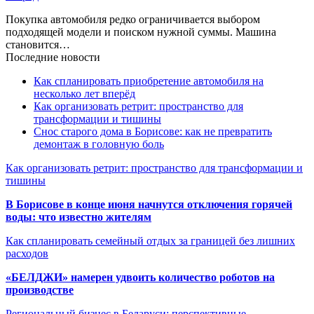
Покупка автомобиля редко ограничивается выбором
подходящей модели и поиском нужной суммы. Машина
становится…
Последние новости
Как спланировать приобретение автомобиля на
несколько лет вперёд
Как организовать ретрит: пространство для
трансформации и тишины
Снос старого дома в Борисове: как не превратить
демонтаж в головную боль
Как организовать ретрит: пространство для трансформации и
тишины
В Борисове в конце июня начнутся отключения горячей
воды: что известно жителям
Как спланировать семейный отдых за границей без лишних
расходов
«БЕЛДЖИ» намерен удвоить количество роботов на
производстве
Региональный бизнес в Беларуси: перспективные