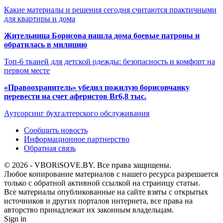
Какие материалы и решения сегодня считаются практичными
для квартиры и дома
Жительница Борисова нашла дома боевые патроны и
обратилась в милицию
Топ-6 тканей для детской одежды: безопасность и комфорт на
первом месте
«Правоохранитель» убедил пожилую борисовчанку
перевести на счет аферистов Br6,8 тыс.
Аутсорсинг бухгалтерского обслуживания
Сообщить новость
Информационное партнерство
Обратная связь
© 2026 - VBORiSOVE.BY. Все права защищены.
Любое копирование материалов с нашего ресурса разрешается
только с обратной активной ссылкой на страницу статьи.
Все материалы опубликованные на сайте взяты с открытых
источников и других порталов интернета, все права на
авторство принадлежат их законным владельцам.
Sign in