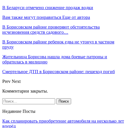
В Беларуси отмечено снижение продаж водки
Вам также могут понравиться
Еще от автора
В Борисовском районе проверяют обстоятельства
исчезновения средств садового…
В Борисовском районе ребенок едва не утонул в частном
пруду
Жительница Борисова нашла дома боевые патроны и
обратилась в милицию
Смертельное ДТП в Борисовском районе: пешеход погиб
Prev
Next
Комментарии закрыты.
Недавние Посты
Как спланировать приобретение автомобиля на несколько лет
вперёд