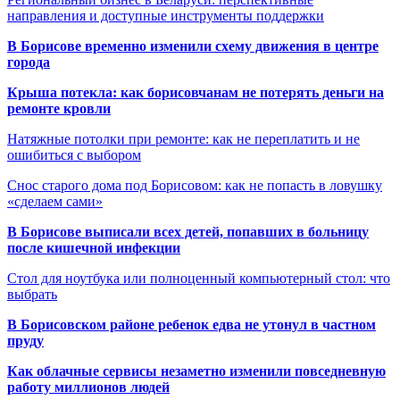
направления и доступные инструменты поддержки
В Борисове временно изменили схему движения в центре
города
Крыша потекла: как борисовчанам не потерять деньги на
ремонте кровли
Натяжные потолки при ремонте: как не переплатить и не
ошибиться с выбором
Снос старого дома под Борисовом: как не попасть в ловушку
«сделаем сами»
В Борисове выписали всех детей, попавших в больницу
после кишечной инфекции
Стол для ноутбука или полноценный компьютерный стол: что
выбрать
В Борисовском районе ребенок едва не утонул в частном
пруду
Как облачные сервисы незаметно изменили повседневную
работу миллионов людей