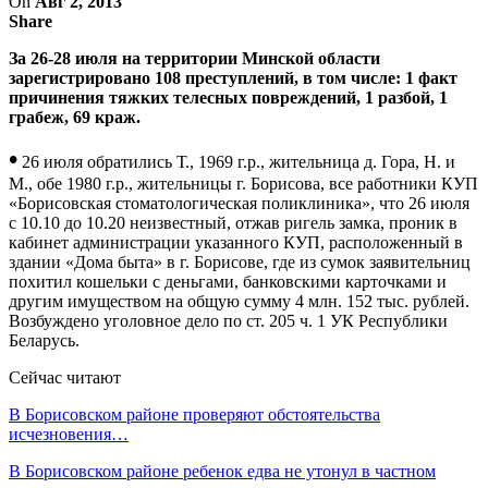
On
Авг 2, 2013
Share
За 26-28 июля на территории Минской области
зарегистрировано 108 преступлений, в том числе: 1 факт
причинения тяжких телесных повреждений, 1 разбой, 1
грабеж, 69 краж.
•
26 июля обратились Т., 1969 г.р., жительница д. Гора, Н. и
М., обе 1980 г.р., жительницы г. Борисова, все работники КУП
«Борисовская стоматологическая поликлиника», что 26 июля
с 10.10 до 10.20 неизвестный, отжав ригель замка, проник в
кабинет администрации указанного КУП, расположенный в
здании «Дома быта» в г. Борисове, где из сумок заявительниц
похитил кошельки с деньгами, банковскими карточками и
другим имуществом на общую сумму 4 млн. 152 тыс. рублей.
Возбуждено уголовное дело по ст. 205 ч. 1 УК Республики
Беларусь.
Сейчас читают
В Борисовском районе проверяют обстоятельства
исчезновения…
В Борисовском районе ребенок едва не утонул в частном