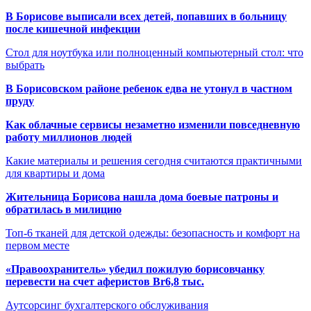
В Борисове выписали всех детей, попавших в больницу
после кишечной инфекции
Стол для ноутбука или полноценный компьютерный стол: что
выбрать
В Борисовском районе ребенок едва не утонул в частном
пруду
Как облачные сервисы незаметно изменили повседневную
работу миллионов людей
Какие материалы и решения сегодня считаются практичными
для квартиры и дома
Жительница Борисова нашла дома боевые патроны и
обратилась в милицию
Топ-6 тканей для детской одежды: безопасность и комфорт на
первом месте
«Правоохранитель» убедил пожилую борисовчанку
перевести на счет аферистов Br6,8 тыс.
Аутсорсинг бухгалтерского обслуживания