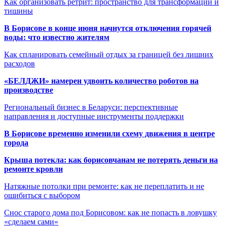
Как организовать ретрит: пространство для трансформации и
тишины
В Борисове в конце июня начнутся отключения горячей
воды: что известно жителям
Как спланировать семейный отдых за границей без лишних
расходов
«БЕЛДЖИ» намерен удвоить количество роботов на
производстве
Региональный бизнес в Беларуси: перспективные
направления и доступные инструменты поддержки
В Борисове временно изменили схему движения в центре
города
Крыша потекла: как борисовчанам не потерять деньги на
ремонте кровли
Натяжные потолки при ремонте: как не переплатить и не
ошибиться с выбором
Снос старого дома под Борисовом: как не попасть в ловушку
«сделаем сами»