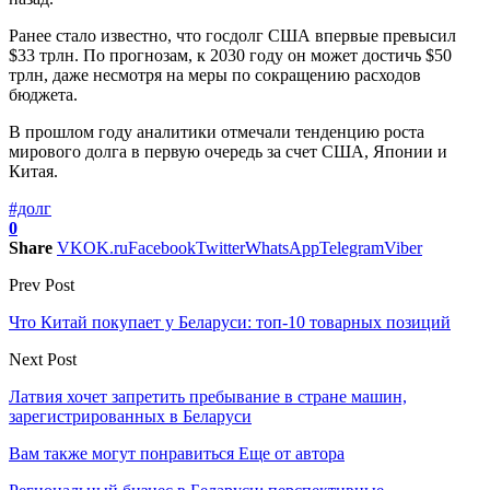
Ранее стало известно, что госдолг США впервые превысил
$33 трлн. По прогнозам, к 2030 году он может достичь $50
трлн, даже несмотря на меры по сокращению расходов
бюджета.
В прошлом году аналитики отмечали тенденцию роста
мирового долга в первую очередь за счет США, Японии и
Китая.
#долг
0
Share
VK
OK.ru
Facebook
Twitter
WhatsApp
Telegram
Viber
Prev Post
Что Китай покупает у Беларуси: топ-10 товарных позиций
Next Post
Латвия хочет запретить пребывание в стране машин,
зарегистрированных в Беларуси
Вам также могут понравиться
Еще от автора