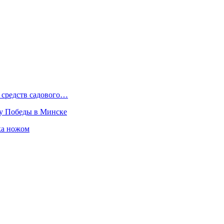
 средств садового…
ту Победы в Минске
ка ножом