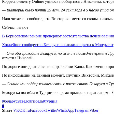
Корреспонденту Onlíner удалось пообщаться с Николаем, которы
— Виктории было почти 25 лет. 24 сентября в 5 часов утра он
Наш читатель сообщил, что Виктория вместе со своим знакомы
Сейчас читают
В Борисовском районе проверяют обстоятельства исчезновени
Хоккейное сообщество Беларуси возложило цветы к Монумен
— Они оба граждане Беларуси, но жили в последнее время в Гр
отметил Николай.
По дороге они двигались в направлении Каша. Как именно про
По информации на данный момент, спутник Виктории, Михаил,
— Сейчас мы поддерживаем связь с посольством Беларуси в Ту
Белоруска погибла в Турции во время прыжка с парапланом –
#беларусь
#вело
#гибель
#турция
0
Share
VK
OK.ru
Facebook
Twitter
WhatsApp
Telegram
Viber