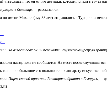
й утверждает, что он отчим девушки, которая попала в эту авар
а умерла в больнице, —
рассказал он.
м по имени Михаил (ему 38 лет) отправились в Турцию на велос
я…
ту…
узии. На велосипедах они и переходили грузинско-турецкую гра
изошел наезд, пока не сообщается. На месте после случившегося
 жив, но в больнице его подключили к аппарату искусственной
рции. Ищем способ привезти Викторию обратно в Беларусь, —
до
 СМИ