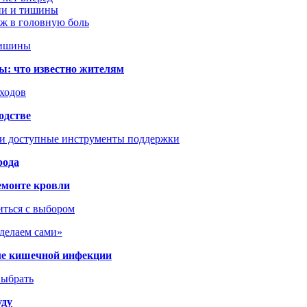
ции и тишины
аж в головную боль
тишины
ы: что известно жителям
сходов
одстве
 и доступные инструменты поддержки
рода
емонте кровли
иться с выбором
сделаем сами»
сле кишечной инфекции
выбрать
уду