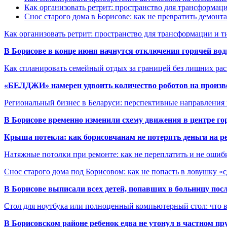
Как организовать ретрит: пространство для трансформа
Снос старого дома в Борисове: как не превратить демонт
Как организовать ретрит: пространство для трансформации и 
В Борисове в конце июня начнутся отключения горячей вод
Как спланировать семейный отдых за границей без лишних ра
«БЕЛДЖИ» намерен удвоить количество роботов на произв
Региональный бизнес в Беларуси: перспективные направления
В Борисове временно изменили схему движения в центре го
Крыша потекла: как борисовчанам не потерять деньги на р
Натяжные потолки при ремонте: как не переплатить и не ошиб
Снос старого дома под Борисовом: как не попасть в ловушку «
В Борисове выписали всех детей, попавших в больницу по
Стол для ноутбука или полноценный компьютерный стол: что 
В Борисовском районе ребенок едва не утонул в частном пр