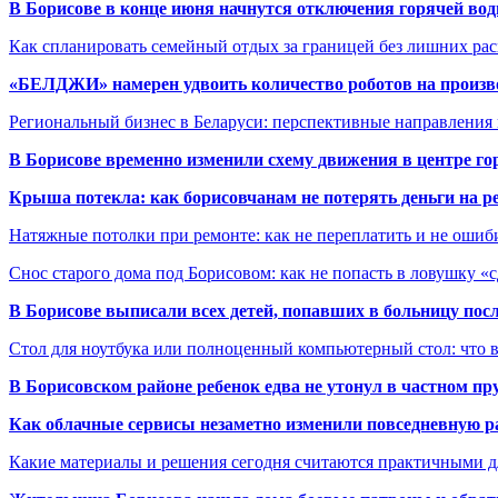
В Борисове в конце июня начнутся отключения горячей вод
Как спланировать семейный отдых за границей без лишних ра
«БЕЛДЖИ» намерен удвоить количество роботов на произв
Региональный бизнес в Беларуси: перспективные направления
В Борисове временно изменили схему движения в центре го
Крыша потекла: как борисовчанам не потерять деньги на р
Натяжные потолки при ремонте: как не переплатить и не ошиб
Снос старого дома под Борисовом: как не попасть в ловушку «
В Борисове выписали всех детей, попавших в больницу по
Стол для ноутбука или полноценный компьютерный стол: что 
В Борисовском районе ребенок едва не утонул в частном пр
Как облачные сервисы незаметно изменили повседневную р
Какие материалы и решения сегодня считаются практичными д