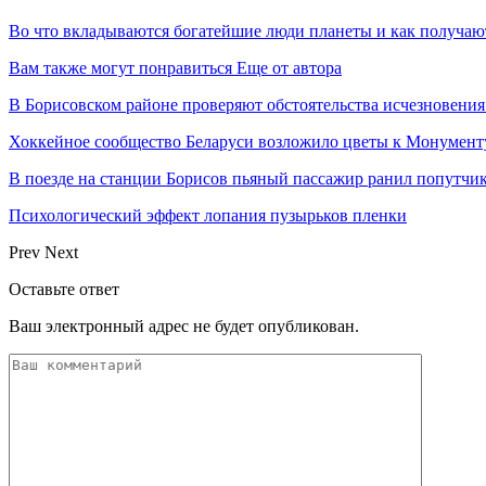
Во что вкладываются богатейшие люди планеты и как получа
Вам также могут понравиться
Еще от автора
В Борисовском районе проверяют обстоятельства исчезновения
Хоккейное сообщество Беларуси возложило цветы к Монумен
В поезде на станции Борисов пьяный пассажир ранил попутчи
Психологический эффект лопания пузырьков пленки
Prev
Next
Оставьте ответ
Ваш электронный адрес не будет опубликован.