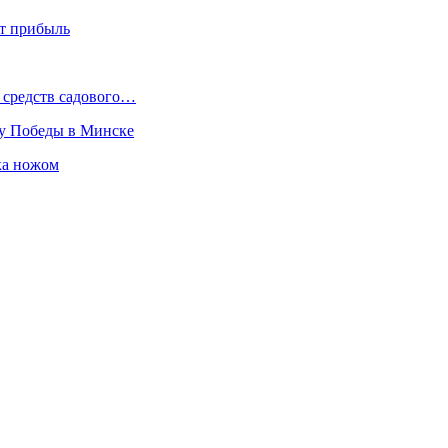
ют прибыль
 средств садового…
ту Победы в Минске
ка ножом