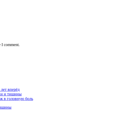
e I comment.
 лет вперёд
ции и тишины
аж в головную боль
тишины