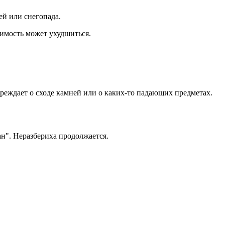
ей или снегопада.
димость может ухудшиться.
преждает о сходе камней или о каких-то падающих предметах.
ан". Неразбериха продолжается.