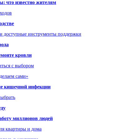
ы: что известно жителям
сходов
одстве
 и доступные инструменты поддержки
рода
емонте кровли
иться с выбором
сделаем сами»
сле кишечной инфекции
выбрать
уду
аботу миллионов людей
ля квартиры и дома