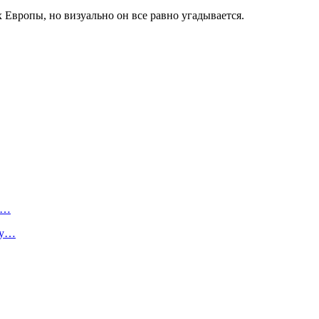
 Европы, но визуально он все равно угадывается.
я…
ту…