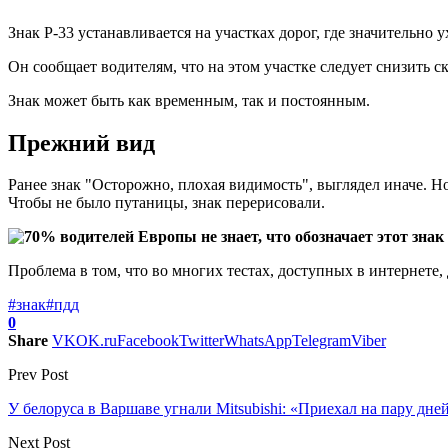
Знак P-33 устанавливается на участках дорог, где значительно
Он сообщает водителям, что на этом участке следует снизить 
Знак может быть как временным, так и постоянным.
Прежний вид
Ранее знак "Осторожно, плохая видимость", выглядел иначе. Н
Чтобы не было путаницы, знак перерисовали.
Проблема в том, что во многих тестах, доступных в интернете,
#знак
#пдд
0
Share
VK
OK.ru
Facebook
Twitter
WhatsApp
Telegram
Viber
Prev Post
У белоруса в Варшаве угнали Mitsubishi: «Приехал на пару дне
Next Post