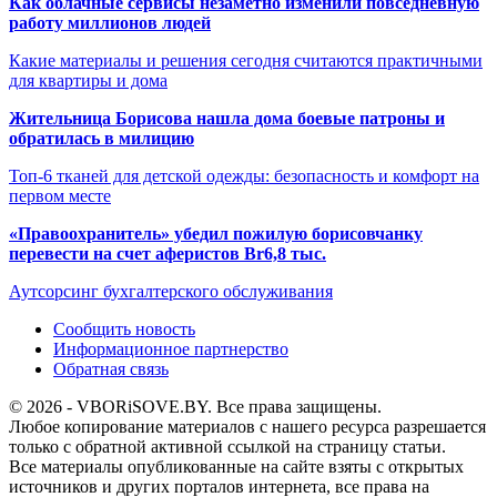
Как облачные сервисы незаметно изменили повседневную
работу миллионов людей
Какие материалы и решения сегодня считаются практичными
для квартиры и дома
Жительница Борисова нашла дома боевые патроны и
обратилась в милицию
Топ-6 тканей для детской одежды: безопасность и комфорт на
первом месте
«Правоохранитель» убедил пожилую борисовчанку
перевести на счет аферистов Br6,8 тыс.
Аутсорсинг бухгалтерского обслуживания
Сообщить новость
Информационное партнерство
Обратная связь
© 2026 - VBORiSOVE.BY. Все права защищены.
Любое копирование материалов с нашего ресурса разрешается
только с обратной активной ссылкой на страницу статьи.
Все материалы опубликованные на сайте взяты с открытых
источников и других порталов интернета, все права на