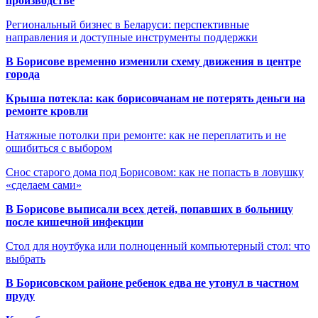
производстве
Региональный бизнес в Беларуси: перспективные
направления и доступные инструменты поддержки
В Борисове временно изменили схему движения в центре
города
Крыша потекла: как борисовчанам не потерять деньги на
ремонте кровли
Натяжные потолки при ремонте: как не переплатить и не
ошибиться с выбором
Снос старого дома под Борисовом: как не попасть в ловушку
«сделаем сами»
В Борисове выписали всех детей, попавших в больницу
после кишечной инфекции
Стол для ноутбука или полноценный компьютерный стол: что
выбрать
В Борисовском районе ребенок едва не утонул в частном
пруду