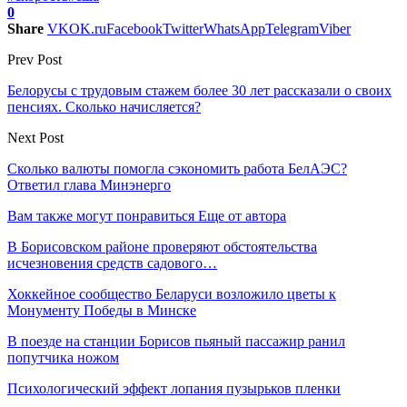
0
Share
VK
OK.ru
Facebook
Twitter
WhatsApp
Telegram
Viber
Prev Post
Белорусы с трудовым стажем более 30 лет рассказали о своих
пенсиях. Сколько начисляется?
Next Post
Сколько валюты помогла сэкономить работа БелАЭС?
Ответил глава Минэнерго
Вам также могут понравиться
Еще от автора
В Борисовском районе проверяют обстоятельства
исчезновения средств садового…
Хоккейное сообщество Беларуси возложило цветы к
Монументу Победы в Минске
В поезде на станции Борисов пьяный пассажир ранил
попутчика ножом
Психологический эффект лопания пузырьков пленки