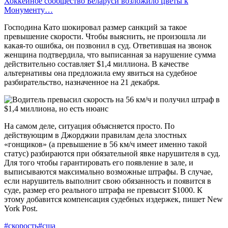
Хоккейное сообщество Беларуси возложило цветы к
Монументу…
Господина Като шокировал размер санкций за такое
превышение скорости. Чтобы выяснить, не произошла ли
какая-то ошибка, он позвонил в суд. Ответившая на звонок
женщина подтвердила, что выписанная за нарушение сумма
действительно составляет $1,4 миллиона. В качестве
альтернативы она предложила ему явиться на судебное
разбирательство, назначенное на 21 декабря.
На самом деле, ситуация объясняется просто. По
действующим в Джорджии правилам дела злостных
«гонщиков» (а превышение в 56 км/ч имеет именно такой
статус) разбираются при обязательной явке нарушителя в суд.
Для того чтобы гарантировать его появление в зале, и
выписываются максимально возможные штрафы. В случае,
если нарушитель выполнит свою обязанность и появится в
суде, размер его реального штрафа не превысит $1000. К
этому добавится компенсация судебных издержек, пишет New
York Post.
#скорость
#сша