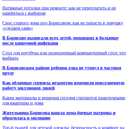
Натяжные потолки при ремонте: как не переплатить и не
ошибиться с выбором
Снос старого дома под Борисовом: как не попасть в ловушку
«сделаем сами»
В Борисове выписали всех детей, попавших в больницу
после кишечной инфекции
Стол для ноутбука или полноценный компьютерный стол: что
выбрать
В Борисовском районе ребенок едва не утонул в частном
пруду
Как облачные сервисы незаметно изменили повседневную
работу миллионов людей
Какие материалы и решения сегодня считаются практичными
для квартиры и дома
Жительница Борисова нашла дома боевые патроны и
обратилась в милицию
Топ-6 тканей для детской одежды: безопасность и комфорт на