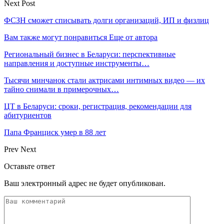
Next Post
ФСЗН сможет списывать долги организаций, ИП и физлиц
Вам также могут понравиться
Еще от автора
Региональный бизнес в Беларуси: перспективные
направления и доступные инструменты…
Тысячи минчанок стали актрисами интимных видео — их
тайно снимали в примерочных…
ЦТ в Беларуси: сроки, регистрация, рекомендации для
абитуриентов
Папа Франциск умер в 88 лет
Prev
Next
Оставьте ответ
Ваш электронный адрес не будет опубликован.