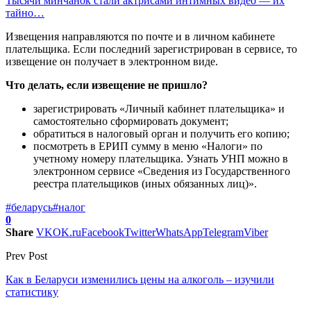
Тысячи минчанок стали актрисами интимных видео — их
тайно…
Извещения направляются по почте и в личном кабинете
плательщика. Если последний зарегистрирован в сервисе, то
извещение он получает в электронном виде.
Что делать, если извещение не пришло?
зарегистрировать «Личный кабинет плательщика» и
самостоятельно сформировать документ;
обратиться в налоговый орган и получить его копию;
посмотреть в ЕРИП сумму в меню «Налоги» по
учетному номеру плательщика. Узнать УНП можно в
электронном сервисе «Сведения из Государственного
реестра плательщиков (иных обязанных лиц)».
#беларусь
#налог
0
Share
VK
OK.ru
Facebook
Twitter
WhatsApp
Telegram
Viber
Prev Post
Как в Беларуси изменились цены на алкоголь – изучили
статистику