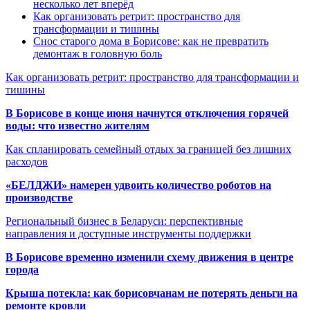
несколько лет вперёд
Как организовать ретрит: пространство для
трансформации и тишины
Снос старого дома в Борисове: как не превратить
демонтаж в головную боль
Как организовать ретрит: пространство для трансформации и
тишины
В Борисове в конце июня начнутся отключения горячей
воды: что известно жителям
Как спланировать семейный отдых за границей без лишних
расходов
«БЕЛДЖИ» намерен удвоить количество роботов на
производстве
Региональный бизнес в Беларуси: перспективные
направления и доступные инструменты поддержки
В Борисове временно изменили схему движения в центре
города
Крыша потекла: как борисовчанам не потерять деньги на
ремонте кровли