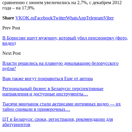
сравнению с июнем увеличились на 2,7%, с декабрем 2012
года – на 17,9%.
Share
VK
OK.ru
Facebook
Twitter
WhatsApp
Telegram
Viber
Prev Post
В Борисове ищут мужчину, который убил пенсионерку (фото,
видео)
Next Post
Власти решились на плавную девальвацию белорусского
рубля?
Вам также могут понравиться
Еще от автора
Региональный бизнес в Беларуси: перспективные
направления и доступные инструменты…
Тысячи минчанок стали актрисами интимных видео — их
тайно снимали в примерочных…
ЦТ в Беларуси: сроки, регистрация, рекомендации для
абитуриентов