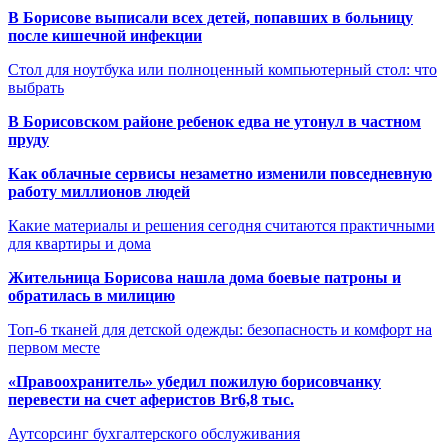
В Борисове выписали всех детей, попавших в больницу
после кишечной инфекции
Стол для ноутбука или полноценный компьютерный стол: что
выбрать
В Борисовском районе ребенок едва не утонул в частном
пруду
Как облачные сервисы незаметно изменили повседневную
работу миллионов людей
Какие материалы и решения сегодня считаются практичными
для квартиры и дома
Жительница Борисова нашла дома боевые патроны и
обратилась в милицию
Топ-6 тканей для детской одежды: безопасность и комфорт на
первом месте
«Правоохранитель» убедил пожилую борисовчанку
перевести на счет аферистов Br6,8 тыс.
Аутсорсинг бухгалтерского обслуживания