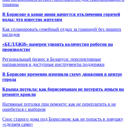
тишины
В Борисове в конце июня начнутся отключения горячей
воды: что известно жителям
Как спланировать семейный отдых за границей без лишних
расходов
«БЕЛДЖИ» намерен удвоить количество роботов на
производстве
Региональный бизнес в Беларуси: перспективные
направления и доступные инструменты поддержки
В Борисове временно изменили схему движения в центре
города
Крыша потекла: как борисовчанам не потерять деньги на
ремонте кровли
Натяжные потолки при ремонте: как не переплатить и не
ошибиться с выбором
Снос старого дома под Борисовом: как не попасть в ловушку
«сделаем сами»