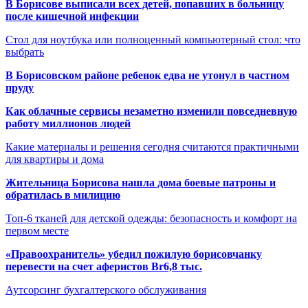
В Борисове выписали всех детей, попавших в больницу
после кишечной инфекции
Стол для ноутбука или полноценный компьютерный стол: что
выбрать
В Борисовском районе ребенок едва не утонул в частном
пруду
Как облачные сервисы незаметно изменили повседневную
работу миллионов людей
Какие материалы и решения сегодня считаются практичными
для квартиры и дома
Жительница Борисова нашла дома боевые патроны и
обратилась в милицию
Топ-6 тканей для детской одежды: безопасность и комфорт на
первом месте
«Правоохранитель» убедил пожилую борисовчанку
перевести на счет аферистов Br6,8 тыс.
Аутсорсинг бухгалтерского обслуживания