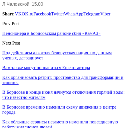
Л.Чаловской:
15.00
Share
VK
OK.ru
Facebook
Twitter
WhatsApp
Telegram
Viber
Prev Post
Пенсионера в Борисовском районе сбил «КамАЗ»
Next Post
Под действием алкоголя белорусская нация, по данным
ученых, деградирует
Вам также могут понравиться
Еще от автора
Как организовать ретрит: пространство для трансформации и
тишины
В Борисове в конце июня начнутся отключения горячей воды:
что известно жителям
В Борисове временно изменили схему движения в центре
города
Как облачные сервисы незаметно изменили повседневную
работу миллионов людей