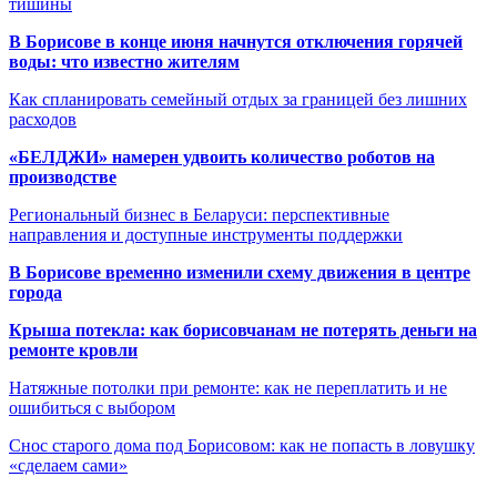
тишины
В Борисове в конце июня начнутся отключения горячей
воды: что известно жителям
Как спланировать семейный отдых за границей без лишних
расходов
«БЕЛДЖИ» намерен удвоить количество роботов на
производстве
Региональный бизнес в Беларуси: перспективные
направления и доступные инструменты поддержки
В Борисове временно изменили схему движения в центре
города
Крыша потекла: как борисовчанам не потерять деньги на
ремонте кровли
Натяжные потолки при ремонте: как не переплатить и не
ошибиться с выбором
Снос старого дома под Борисовом: как не попасть в ловушку
«сделаем сами»