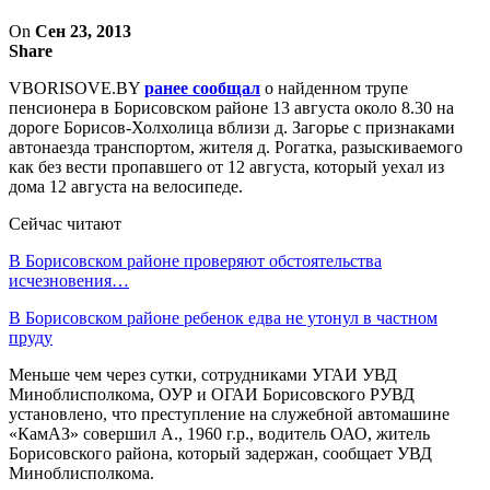
On
Сен 23, 2013
Share
VBORISOVE.BY
ранее сообщал
о найденном трупе
пенсионера в Борисовском районе 13 августа около 8.30 на
дороге Борисов-Холхолица вблизи д. Загорье с признаками
автонаезда транспортом, жителя д. Рогатка, разыскиваемого
как без вести пропавшего от 12 августа, который уехал из
дома 12 августа на велосипеде.
Сейчас читают
В Борисовском районе проверяют обстоятельства
исчезновения…
В Борисовском районе ребенок едва не утонул в частном
пруду
Меньше чем через сутки, сотрудниками УГАИ УВД
Миноблисполкома, ОУР и ОГАИ Борисовского РУВД
установлено, что преступление на служебной автомашине
«КамАЗ» совершил А., 1960 г.р., водитель ОАО, житель
Борисовского района, который задержан, сообщает УВД
Миноблисполкома.