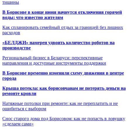
тишины
В Борисове в конце июня начнутся отключения горячей
воды: что известно жителям
Как спланировать семейный отдых за границей без лишних
расходов
«БЕЛДЖИ» намерен удвоить количество роботов на
производстве
Региональный бизнес в Беларуси: перспективные
направления и доступные инструменты поддержки
В Борисове временно изменили схему движения в центре
города
Крыша потекла: как борисовчанам не потерять деньги на
ремонте кровли
Натяжные потолки при ремонте: как не переплатить и не
ошибиться с выбором
Снос старого дома под Борисовом: как не попасть в ловушку
«сделаем сами»