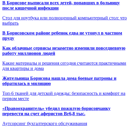
В Борисове выписали всех детей, попавших в больницу
после кишечной инфекции
Стол для ноутбука или полноценный компьютерный стол: что
выбрать
В Борисовском районе ребенок едва не утонул в частном
пруду
Как облачные сервисы незаметно изменили повседневную
работу миллионов людей
Какие материалы и решения сегодня считаются практичными
для квартиры и дома
Жительница Борисова нашла дома боевые патроны и
обратилась в милицию
Топ-6 тканей для детской одежды: безопасность и комфорт на
первом месте
«Правоохранитель» убедил пожилую борисовчанку
перевести на счет аферистов Br6,8 тыс.
Аутсорсинг бухгалтерского обслуживания