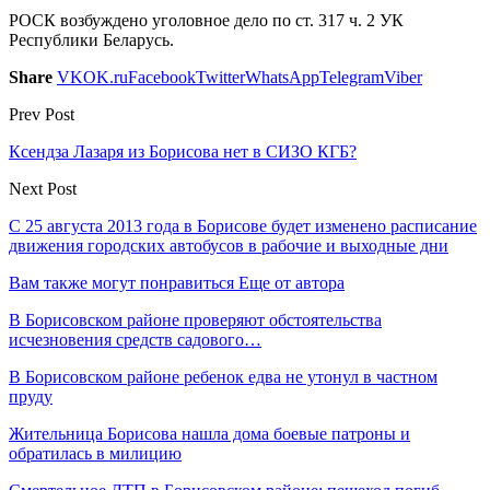
РОСК возбуждено уголовное дело по ст. 317 ч. 2 УК
Республики Беларусь.
Share
VK
OK.ru
Facebook
Twitter
WhatsApp
Telegram
Viber
Prev Post
Ксендза Лазаря из Борисова нет в СИЗО КГБ?
Next Post
С 25 августа 2013 года в Борисове будет изменено расписание
движения городских автобусов в рабочие и выходные дни
Вам также могут понравиться
Еще от автора
В Борисовском районе проверяют обстоятельства
исчезновения средств садового…
В Борисовском районе ребенок едва не утонул в частном
пруду
Жительница Борисова нашла дома боевые патроны и
обратилась в милицию