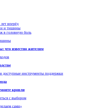
 лет вперёд
ции и тишины
аж в головную боль
тишины
ы: что известно жителям
сходов
одстве
 и доступные инструменты поддержки
рода
емонте кровли
иться с выбором
сделаем сами»