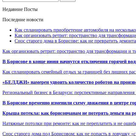
Недавние Посты
Последние новости
Как спланировать приобретение автомобиля на несколько
Как организовать ретрит: пространство для трансформа
Снос старого дома в Борисове: как не превратить демонт
Как организовать ретрит: пространство для трансформации и 
В Борисове в конце июня начнутся отключения горячей вод
Как спланировать семейный отдых за границей без лишних ра
«БЕЛДЖИ» намерен удвоить количество роботов на произв
Региональный бизнес в Беларуси: перспективные направления
В Борисове временно изменили схему движения в центре го
Крыша потекла: как борисовчанам не потерять деньги на р
Натяжные потолки при ремонте: как не переплатить и не ошиб
Снос старого дома под Борисовом: как не попасть в ловушку «