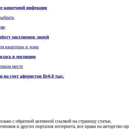
сле кишечной инфекции
выбрать
уду
аботу миллионов людей
ля квартиры и дома
илась в милицию
ервом месте
 на счет аферистов Br6,8 тыс.
олько с обратной активной ссылкой на страницу статьи.
чников и других порталов интернета, все права на авторство п