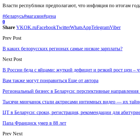
Власти республики предполагают, что инфляция по итогам года
#беларусь
#магазин
#цена
0
Share
VK
OK.ru
Facebook
Twitter
WhatsApp
Telegram
Viber
Prev Post
В каких белорусских регионах самые низкие зарплаты?
Next Post
В России беда с яйцами: жуткий дефицит и резкий рост цен – ч
Вам также могут понравиться
Еще от автора
Региональный бизнес в Беларуси: перспективные направлени
Тысячи минчанок стали актрисами интимных видео — их тай
ЦТ в Беларуси: сроки, регистрация, рекомендации для абитури
Папа Франциск умер в 88 лет
Prev
Next