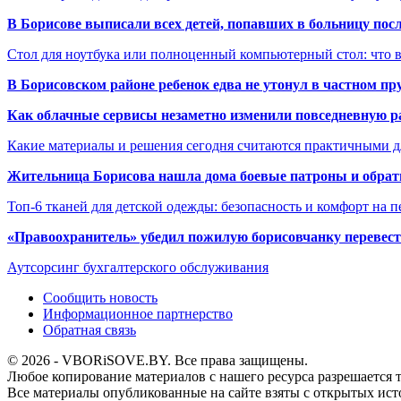
В Борисове выписали всех детей, попавших в больницу по
Стол для ноутбука или полноценный компьютерный стол: что 
В Борисовском районе ребенок едва не утонул в частном пр
Как облачные сервисы незаметно изменили повседневную р
Какие материалы и решения сегодня считаются практичными д
Жительница Борисова нашла дома боевые патроны и обрат
Топ-6 тканей для детской одежды: безопасность и комфорт на п
«Правоохранитель» убедил пожилую борисовчанку перевести
Аутсорсинг бухгалтерского обслуживания
Сообщить новость
Информационное партнерство
Обратная связь
© 2026 - VBORiSOVE.BY. Все права защищены.
Любое копирование материалов с нашего ресурса разрешается т
Все материалы опубликованные на сайте взяты с открытых исто