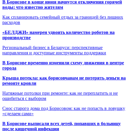
В Борисове в конце июня начнутся отключения горячей
воды: что известно жителям
Как спланировать семейный отдых за границей без лишних
расходов
«БЕЛДЖИ» намерен удвоить количество роботов на
производстве
Региональный бизнес в Беларуси: перспективные
направления и доступные инструменты поддержки
В Борисове временно изменили схему движения в центре
города
Крыша потекла: как борисовчанам не потерять деньги на
ремонте кровли
Натяжные потолки при ремонте: как не переплатить и не
ошибиться с выбором
Снос старого дома под Борисовом: как не попасть в ловушку
«сделаем сами»
В Борисове выписали всех детей, попавших в больницу
после кишечной инфекции