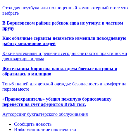
Стол для ноутбука или полноценный компьютерный стол: что
выбрать
В Борисовском районе ребенок едва не утонул в частном
пруду
Как облачные сервисы незаметно изменили повседневную
работу миллионов людей
Какие материалы и решения сегодня считаются практичными
для квартиры и дома
Жительница Борисова нашла дома боевые патроны и
обратилась в милицию
Топ-6 тканей для детской одежды: безопасность и комфорт на
первом месте
«Правоохранитель» убедил пожилую борисовчанку
перевести на счет аферистов Br6,8 тыс.
Аутсорсинг бухгалтерского обслуживания
Сообщить новость
Информационное партнерство