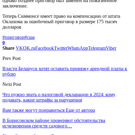
однако позднее приговор был заменен на пожизненное
заключение.
Теперь Симмонсе имеет право на компенсацию от штата
Оклахома за ошибочный приговор в размере 175 тысяч
долларов
#приговор
#сша
0
Share
VK
OK.ru
Facebook
Twitter
WhatsApp
Telegram
Viber
Prev Post
Власти Беларуси хотят оставить привязку арендной платы к
рублю
Next Post
Что нужно знать о налоговой декларации в 2024: кому
подавать, какие штрафы за нарушения
Вам также могут понравиться
Еще от автора
В Борисовском районе проверяют обстоятельства
исчезновения средств садового…