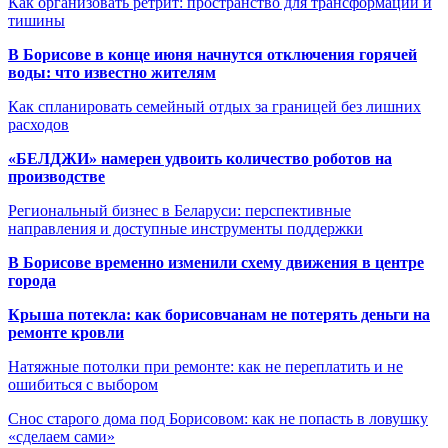
Как организовать ретрит: пространство для трансформации и
тишины
В Борисове в конце июня начнутся отключения горячей
воды: что известно жителям
Как спланировать семейный отдых за границей без лишних
расходов
«БЕЛДЖИ» намерен удвоить количество роботов на
производстве
Региональный бизнес в Беларуси: перспективные
направления и доступные инструменты поддержки
В Борисове временно изменили схему движения в центре
города
Крыша потекла: как борисовчанам не потерять деньги на
ремонте кровли
Натяжные потолки при ремонте: как не переплатить и не
ошибиться с выбором
Снос старого дома под Борисовом: как не попасть в ловушку
«сделаем сами»