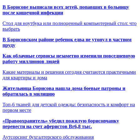
В Борисове выписали всех детей, попавших в больницу
после кишечной инфекции
Стол для ноутбука или полноценный компьютерный стол: что
выбрать
В Борисовском районе ребенок едва не утонул в частном
пруду
Как облачные сервисы незаметно изменили повседневную
работу миллионов людей
Какие материалы и решения сегодня считаются практичными
для квартиры и дома
Жительница Борисова нашла дома боевые патроны и
обратилась в милицию
Топ-6 тканей для детской одежды: безопасность и комфорт на
первом месте
«Правоохранитель» убедил пожилую борисовчанку
перевести на счет аферистов Br6,8 тыс.
Аутсорсинг бухгалтерского обслуживания