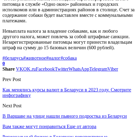
питомца в службе «Одно окно» районных и городских
исполкомов или в администрациях районов в столице. Счет за
содержание собаки будет выставлен вместе с коммунальными
платежами.
Невыплата налога за владение собаками, как и любого
другого налога, может повлечь за собой штрафные санкции.
Незарегистрированные питомцы могут принести владельцам
штраф на сумму до 15 базовых величин (600 рублей).
#беларусь
#животное
#налог
#собака
0
Share
VK
OK.ru
Facebook
Twitter
WhatsApp
Telegram
Viber
Prev Post
Как менялись курсы валют в Беларуси в 2023 году. Смотрите
инфографику
Next Post
В Варшаве на улице нашли пьяного подростка из Беларуси
Вам также могут понравиться
Еще от автора
Региональный бизнес в Беларуси: перспективные