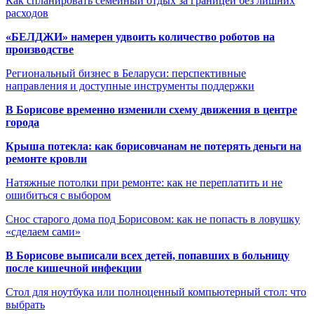
Как спланировать семейный отдых за границей без лишних
расходов
«БЕЛДЖИ» намерен удвоить количество роботов на
производстве
Региональный бизнес в Беларуси: перспективные
направления и доступные инструменты поддержки
В Борисове временно изменили схему движения в центре
города
Крыша потекла: как борисовчанам не потерять деньги на
ремонте кровли
Натяжные потолки при ремонте: как не переплатить и не
ошибиться с выбором
Снос старого дома под Борисовом: как не попасть в ловушку
«сделаем сами»
В Борисове выписали всех детей, попавших в больницу
после кишечной инфекции
Стол для ноутбука или полноценный компьютерный стол: что
выбрать