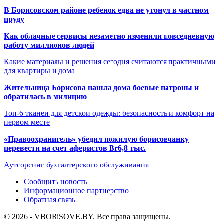
В Борисовском районе ребенок едва не утонул в частном
пруду
Как облачные сервисы незаметно изменили повседневную
работу миллионов людей
Какие материалы и решения сегодня считаются практичными
для квартиры и дома
Жительница Борисова нашла дома боевые патроны и
обратилась в милицию
Топ-6 тканей для детской одежды: безопасность и комфорт на
первом месте
«Правоохранитель» убедил пожилую борисовчанку
перевести на счет аферистов Br6,8 тыс.
Аутсорсинг бухгалтерского обслуживания
Сообщить новость
Информационное партнерство
Обратная связь
© 2026 - VBORiSOVE.BY. Все права защищены.