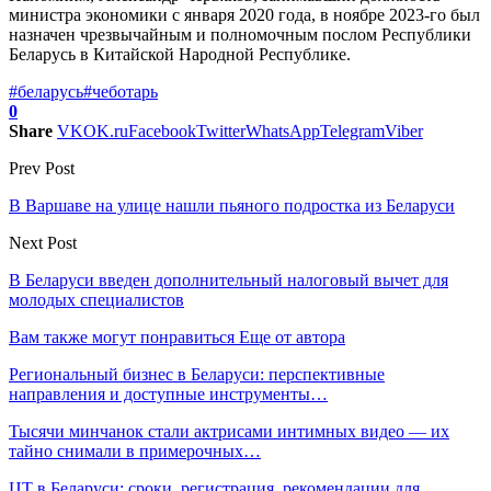
министра экономики с января 2020 года, в ноябре 2023-го был
назначен чрезвычайным и полномочным послом Республики
Беларусь в Китайской Народной Республике.
#беларусь
#чеботарь
0
Share
VK
OK.ru
Facebook
Twitter
WhatsApp
Telegram
Viber
Prev Post
В Варшаве на улице нашли пьяного подростка из Беларуси
Next Post
В Беларуси введен дополнительный налоговый вычет для
молодых специалистов
Вам также могут понравиться
Еще от автора
Региональный бизнес в Беларуси: перспективные
направления и доступные инструменты…
Тысячи минчанок стали актрисами интимных видео — их
тайно снимали в примерочных…
ЦТ в Беларуси: сроки, регистрация, рекомендации для