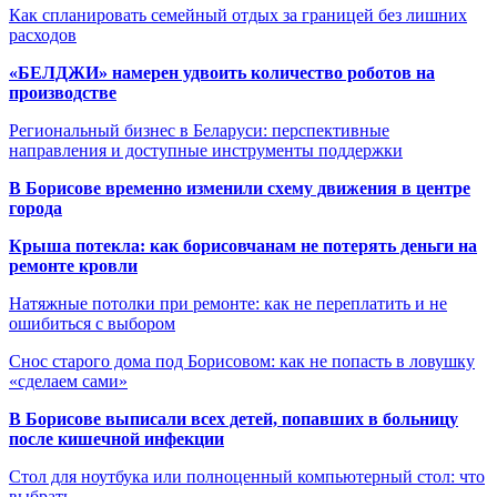
Как спланировать семейный отдых за границей без лишних
расходов
«БЕЛДЖИ» намерен удвоить количество роботов на
производстве
Региональный бизнес в Беларуси: перспективные
направления и доступные инструменты поддержки
В Борисове временно изменили схему движения в центре
города
Крыша потекла: как борисовчанам не потерять деньги на
ремонте кровли
Натяжные потолки при ремонте: как не переплатить и не
ошибиться с выбором
Снос старого дома под Борисовом: как не попасть в ловушку
«сделаем сами»
В Борисове выписали всех детей, попавших в больницу
после кишечной инфекции
Стол для ноутбука или полноценный компьютерный стол: что
выбрать