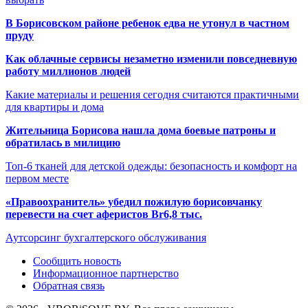
В Борисовском районе ребенок едва не утонул в частном
пруду
Как облачные сервисы незаметно изменили повседневную
работу миллионов людей
Какие материалы и решения сегодня считаются практичными
для квартиры и дома
Жительница Борисова нашла дома боевые патроны и
обратилась в милицию
Топ-6 тканей для детской одежды: безопасность и комфорт на
первом месте
«Правоохранитель» убедил пожилую борисовчанку
перевести на счет аферистов Br6,8 тыс.
Аутсорсинг бухгалтерского обслуживания
Сообщить новость
Информационное партнерство
Обратная связь