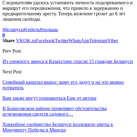
Следователям удалось установить личность подозреваемого и
маршрут его передвижения, что привело к задержанию и
предварительному аресту. Теперь мужчине грозит до 8 лет
лишения свободы.
#беларусь
#гибель
#польша
0
Share
VK
OK.ru
Facebook
Twitter
WhatsApp
Telegram
Viber
Prev Post
Из снежного заноса в Казахстане спасли 15 граждан Беларуси
Next Post
Семейный капитал вырос: кому его дадут и на что можно
потратить
Вам также могут понравиться
Еще от автора
В Борисовском районе проверяют обстоятельства
исчезновения средств садового…
Хоккейное сообщество Беларуси возложило цветы к
Монументу Победы в Минске