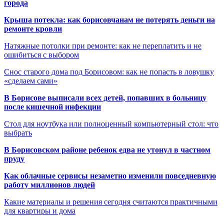
города
Крыша потекла: как борисовчанам не потерять деньги на
ремонте кровли
Натяжные потолки при ремонте: как не переплатить и не
ошибиться с выбором
Снос старого дома под Борисовом: как не попасть в ловушку
«сделаем сами»
В Борисове выписали всех детей, попавших в больницу
после кишечной инфекции
Стол для ноутбука или полноценный компьютерный стол: что
выбрать
В Борисовском районе ребенок едва не утонул в частном
пруду
Как облачные сервисы незаметно изменили повседневную
работу миллионов людей
Какие материалы и решения сегодня считаются практичными
для квартиры и дома