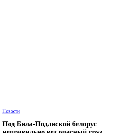
Новости
Под Бяла-Подляской белорус
неправильно вез опасный груз