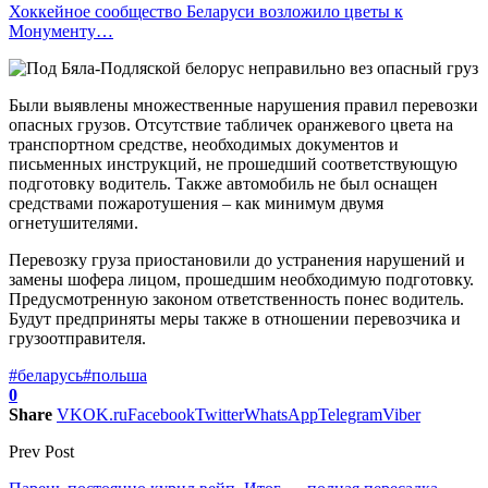
Хоккейное сообщество Беларуси возложило цветы к
Монументу…
Были выявлены множественные нарушения правил перевозки
опасных грузов. Отсутствие табличек оранжевого цвета на
транспортном средстве, необходимых документов и
письменных инструкций, не прошедший соответствующую
подготовку водитель. Также автомобиль не был оснащен
средствами пожаротушения – как минимум двумя
огнетушителями.
Перевозку груза приостановили до устранения нарушений и
замены шофера лицом, прошедшим необходимую подготовку.
Предусмотренную законом ответственность понес водитель.
Будут предприняты меры также в отношении перевозчика и
грузоотправителя.
#беларусь
#польша
0
Share
VK
OK.ru
Facebook
Twitter
WhatsApp
Telegram
Viber
Prev Post