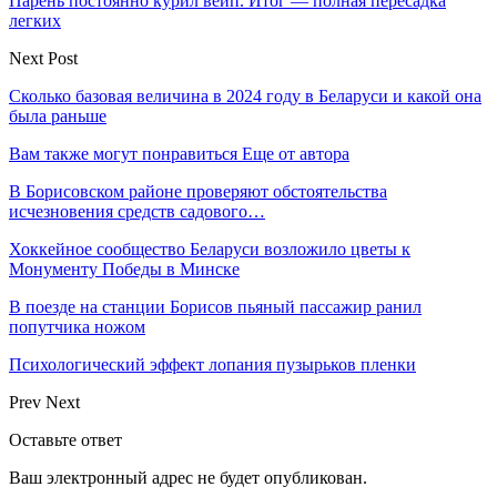
Парень постоянно курил вейп. Итог — полная пересадка
легких
Next Post
Сколько базовая величина в 2024 году в Беларуси и какой она
была раньше
Вам также могут понравиться
Еще от автора
В Борисовском районе проверяют обстоятельства
исчезновения средств садового…
Хоккейное сообщество Беларуси возложило цветы к
Монументу Победы в Минске
В поезде на станции Борисов пьяный пассажир ранил
попутчика ножом
Психологический эффект лопания пузырьков пленки
Prev
Next
Оставьте ответ
Ваш электронный адрес не будет опубликован.