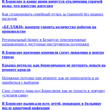
В Борисове в конце июня начнутся отключения горячей
воды: что известно жителям
Как спланировать семейный отдых за границей без лишних
расходов
«БЕЛДЖИ» намерен удвоить количество роботов на
производстве
Региональный бизнес в Беларуси: перспективные
направления и доступные инструменты поддержки
В Борисове временно изменили схему движения в центре
города
Крыша потекла: как борисовчанам не потерять деньги на
ремонте кровли
Натяжные потолки при ремонте: как не переплатить и не
ошибиться с выбором
Снос старого дома под Борисовом: как не попасть в ловушку
«сделаем сами»
В Борисове выписали всех детей, попавших в больницу
после кишечной инфекции