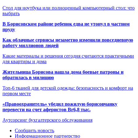
Стол для ноутбука или полноценный компьютерный стол: что
выбрать
В Борисовском районе ребенок едва не утонул в частном
пруду
Как облачные сервисы незаметно изменили повседневную
работу миллионов людей
Какие материалы и решения сегодня считаются практичными
для квартиры и дома
Жительница Борисова нашла дома боевые патроны и
обратилась в милицию
Топ-6 тканей для детской одежды: безопасность и комфорт на
первом месте
«Правоохранитель» убедил пожилую борисовчанку
перевести на счет аферистов Br6,8 тыс.
Аутсорсинг бухгалтерского обслуживания
Сообщить новость
Информационное партнерство