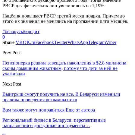
по отношению к декабрю прошлого года. Тогда значение
РВСР для физических лиц увеличилось на 1,19%.
Нацбанк повышает РВСР третий месяц подряд. Причем до
этого их значения не менялись на протяжении пяти месяцев.
#беларусь
#кредит
0
Share
VK
OK.ru
Facebook
Twitter
WhatsApp
Telegram
Viber
Prev Post
Пенсионерка решила завещать накопления в $2,8 миллиона
своим домашним животным, потому что дети за ней не
ухаживали
Next Post
Выигрыш смогут получить не все. В Беларуси изменили
правила проведения рекламных игр
Вам также могут понравиться
Еще от автора
Региональный бизнес в Беларуси: перспективные
направления и доступные инструменты…