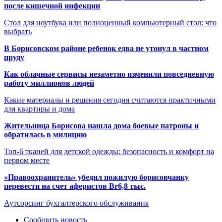
после кишечной инфекции
Стол для ноутбука или полноценный компьютерный стол: что
выбрать
В Борисовском районе ребенок едва не утонул в частном
пруду
Как облачные сервисы незаметно изменили повседневную
работу миллионов людей
Какие материалы и решения сегодня считаются практичными
для квартиры и дома
Жительница Борисова нашла дома боевые патроны и
обратилась в милицию
Топ-6 тканей для детской одежды: безопасность и комфорт на
первом месте
«Правоохранитель» убедил пожилую борисовчанку
перевести на счет аферистов Br6,8 тыс.
Аутсорсинг бухгалтерского обслуживания
Сообщить новость