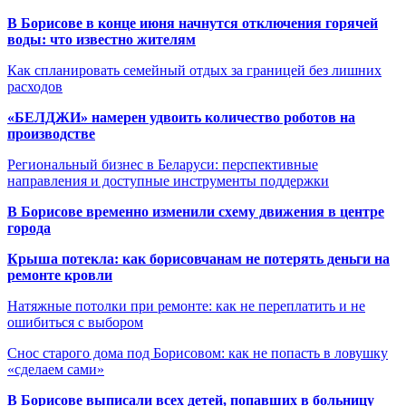
В Борисове в конце июня начнутся отключения горячей
воды: что известно жителям
Как спланировать семейный отдых за границей без лишних
расходов
«БЕЛДЖИ» намерен удвоить количество роботов на
производстве
Региональный бизнес в Беларуси: перспективные
направления и доступные инструменты поддержки
В Борисове временно изменили схему движения в центре
города
Крыша потекла: как борисовчанам не потерять деньги на
ремонте кровли
Натяжные потолки при ремонте: как не переплатить и не
ошибиться с выбором
Снос старого дома под Борисовом: как не попасть в ловушку
«сделаем сами»
В Борисове выписали всех детей, попавших в больницу