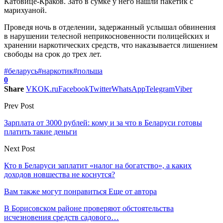
Катовице-Краков. Зато в сумке у него нашли пакетик с
марихуаной.
Проведя ночь в отделении, задержанный услышал обвинения
в нарушении телесной неприкосновенности полицейских и
хранении наркотических средств, что наказывается лишением
свободы на срок до трех лет.
#беларусь
#наркотик
#польша
0
Share
VK
OK.ru
Facebook
Twitter
WhatsApp
Telegram
Viber
Prev Post
Зарплата от 3000 рублей: кому и за что в Беларуси готовы
платить такие деньги
Next Post
Кто в Беларуси заплатит «налог на богатство», а каких
доходов новшества не коснутся?
Вам также могут понравиться
Еще от автора
В Борисовском районе проверяют обстоятельства
исчезновения средств садового…