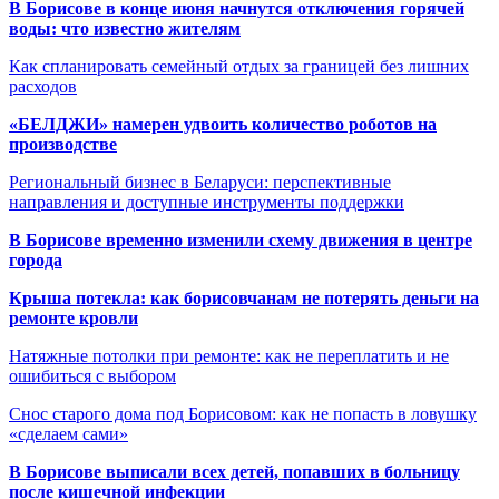
В Борисове в конце июня начнутся отключения горячей
воды: что известно жителям
Как спланировать семейный отдых за границей без лишних
расходов
«БЕЛДЖИ» намерен удвоить количество роботов на
производстве
Региональный бизнес в Беларуси: перспективные
направления и доступные инструменты поддержки
В Борисове временно изменили схему движения в центре
города
Крыша потекла: как борисовчанам не потерять деньги на
ремонте кровли
Натяжные потолки при ремонте: как не переплатить и не
ошибиться с выбором
Снос старого дома под Борисовом: как не попасть в ловушку
«сделаем сами»
В Борисове выписали всех детей, попавших в больницу
после кишечной инфекции