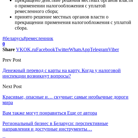
прекращено действие решения местных органов власти
о применении налогообложения с уплатой
ремесленного сбора;
принято решение местных органов власти о
прекращении применения налогообложения с уплатой
сбора.
#беларусь
#ремесленник
0
Share
VK
OK.ru
Facebook
Twitter
WhatsApp
Telegram
Viber
Prev Post
Денежный перевод с карты на карту. Когда у налоговой
инспекции возникнут вопросы?
Next Post
Красивые, опасные и… скучные: самые необычные дороги
мира
Вам также могут понравиться
Еще от автора
Региональный бизнес в Беларуси: перспективные
направления и доступные инструменты…