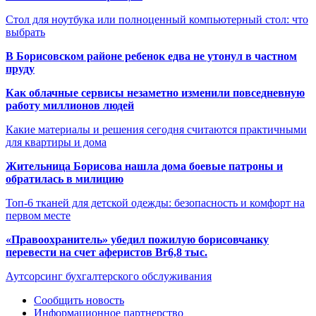
Стол для ноутбука или полноценный компьютерный стол: что
выбрать
В Борисовском районе ребенок едва не утонул в частном
пруду
Как облачные сервисы незаметно изменили повседневную
работу миллионов людей
Какие материалы и решения сегодня считаются практичными
для квартиры и дома
Жительница Борисова нашла дома боевые патроны и
обратилась в милицию
Топ-6 тканей для детской одежды: безопасность и комфорт на
первом месте
«Правоохранитель» убедил пожилую борисовчанку
перевести на счет аферистов Br6,8 тыс.
Аутсорсинг бухгалтерского обслуживания
Сообщить новость
Информационное партнерство