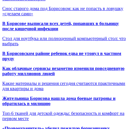
Снос старого дома под Борисовом: как не попасть в ловушку
«сделаем сами»
В Борисове выписали всех детей, попавших в больницу
после кишечной инфекции
Стол для ноутбука или полноценный компьютерный стол: что
выбрать
В Борисовском районе ребенок едва не утонул в частном
пруду
Как облачные сервисы незаметно изменили повседневную
работу миллионов людей
Какие материалы и решения сегодня считаются практичными
для квартиры и дома
Жительница Борисова нашла дома боевые патроны и
обратилась в милицию
Топ-6 тканей для детской одежды: безопасность и комфорт на
первом месте
«Правоохранитель» убедил пожилую борисовчанку