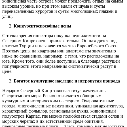
живописная часть острова может предложить отдых на самом
высоком уровне, но при этом вдали от шума и суеты
перенаселенных курортов и суеты многолюдных пляжей и
улиц.
Конкурентоспособные цены
С точки зрения инвестора покупка недвижимости на
Северном Кипре очень привлекательна. Он находится под
властью Турции и не является частью Европейского Союза.
Поэтому цены на квартиры или апартаменты значительно
ниже по сравнению, например, с теми, что расположены на
юге. Кроме того, они более доступны, а благодаря растущей
популярности этого направления систематически растут в
цене.
Богатое культурное наследие и нетронутая природа
Недаром Северный Кипр завоевал титул жемчужины
Средиземного моря. Регион отличается обширным
культурным и историческим наследием. Очаровательные
города, многочисленные памятники, уникальная архитектура,
характерный фольклор, региональная кухня, живописный
полуостров Карпас, где можно полюбоваться стадами ослов и
морских черепах в их естественной среде обитания,
прекрасные песчаные пляжи… Здесь, конечно, нет недостатка