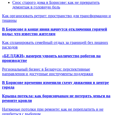
Снос старого дома в Борисове: как не превратить
демонтаж в головную боль
Как организовать ретрит: пространство для трансформации и
тишины
В Борисове в конце июня начнутся отключения горячей
воды: что известно жителям
Как спланировать семейный отдых за границей без лишних
расходов
«БЕЛДЖИ» намерен удвоить количество роботов на
производстве
Региональный бизнес в Беларуси: перспективные
направления и доступные инструменты поддержки
В Борисове временно изменили схему движения в центре
города
Крыша потекла: как борисовчанам не потерять деньги на
ремонте кровли
Натяжные потолки при ремонте: как не переплатить и не
ошибиться с выбором