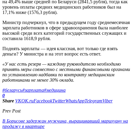
на 49,4% выше средней по Беларуси (2841,5 рубля), тогда как
уровень оплаты средних медицинских работников был на
17,1% ниже (1576,3 рубля).
Министр подчеркнул, что в предыдущем году среднемесячная
зарплата работников в сфере здравоохранения была наиболее
высокой среди всех категорий государственных служащих и
составила 1618,9 рубля.
Поднять зарплаты — идея классная, вот только где взять
деньги? У министра и на этот вопрос есть ответ.
«У нас есть резерв — каждому руководителю необходимо
принять меры совместно с местными финансовыми органами
по установлению надбавки по контракту медицинским
работниками не менее 30% оклада.
#беларусь
#зарплата
#медицина
0
Share
VK
OK.ru
Facebook
Twitter
WhatsApp
Telegram
Viber
Prev Post
В Борисове задержан мужчина, выращивавший марихуану на
продажу в квартире