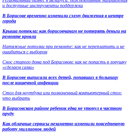
Региональный бизнес в Беларуси: перспективные направления
и доступные инструменты поддержки
В Борисове временно изменили схему движения в центре
города
Крыша потекла: как борисовчанам не потерять деньги на
ремонте кровли
Натяжные потолки при ремонте: как не переплатить и не
ошибиться с выбором
Снос старого дома под Борисовом: как не попасть в ловушку
«сделаем сами»
В Борисове выписали всех детей, попавших в больницу
после кишечной инфекции
Стол для ноутбука или полноценный компьютерный стол:
что выбрать
В Борисовском районе ребенок едва не утонул в частном
пруду
Как облачные сервисы незаметно изменили повседневную
работу миллионов людей