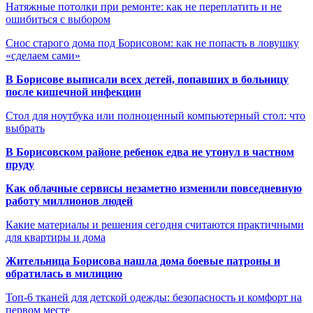
Натяжные потолки при ремонте: как не переплатить и не
ошибиться с выбором
Снос старого дома под Борисовом: как не попасть в ловушку
«сделаем сами»
В Борисове выписали всех детей, попавших в больницу
после кишечной инфекции
Стол для ноутбука или полноценный компьютерный стол: что
выбрать
В Борисовском районе ребенок едва не утонул в частном
пруду
Как облачные сервисы незаметно изменили повседневную
работу миллионов людей
Какие материалы и решения сегодня считаются практичными
для квартиры и дома
Жительница Борисова нашла дома боевые патроны и
обратилась в милицию
Топ-6 тканей для детской одежды: безопасность и комфорт на
первом месте