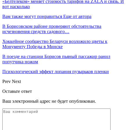
«Белтелеком» меняет стоимость тарифов на ZALA и связь. И
вот насколько
Вам также могут понравиться
Еще от автора
В Борисовском районе проверяют обстоятельства
исчезновения средств садового…
Хоккейное сообщество Беларуси возложило цветы к
Монументу Победы в Минске
В поезде на станции Борисов пьяный пассажир ранил
попутчика ножом
Психологический эффект лопания пузырьков пленки
Prev
Next
Оставьте ответ
Ваш электронный адрес не будет опубликован.