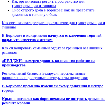
Как организовать ретрит: пространство для
трансформации и тишины
Снос старого дома в Борисове: как не превратить
демонтаж в головную боль
Как организовать ретрит: пространство для трансформации и
тишины
В Борисове в конце июня начнутся отключения горячей
воды: что известно жителям
Как спланировать семейный отдых за границей без лишних
расходов
«БЕЛДЖИ» намерен удвоить количество роботов на
производстве
Региональный бизнес в Беларуси: перспективные
направления и доступные инструменты поддержки
В Борисове временно изменили схему движения в центре
города
Крыша потекла: как борисовчанам не потерять деньги на
ремонте кровли