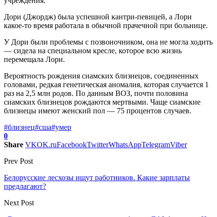
учреждения.
Дори (Джордж) была успешной кантри-певицей, а Лори
какое-то время работала в обычной прачечной при больнице.
У Дори были проблемы с позвоночником, она не могла ходить
— сидела на специальном кресле, которое всю жизнь
перемещала Лори.
Вероятность рождения сиамских близнецов, соединенных
головами, редкая генетическая аномалия, которая случается 1
раз на 2,5 млн родов. По данным ВОЗ, почти половина
сиамских близнецов рождаются мертвыми. Чаще сиамские
близнецы имеют женский пол — 75 процентов случаев.
#близнец
#сша
#умер
0
Share
VK
OK.ru
Facebook
Twitter
WhatsApp
Telegram
Viber
Prev Post
Белорусские лесхозы ищут работников. Какие зарплаты
предлагают?
Next Post