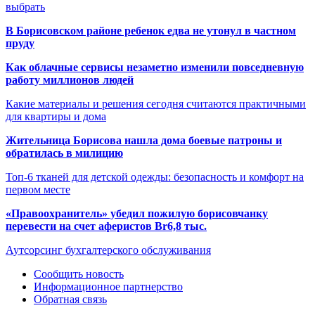
выбрать
В Борисовском районе ребенок едва не утонул в частном
пруду
Как облачные сервисы незаметно изменили повседневную
работу миллионов людей
Какие материалы и решения сегодня считаются практичными
для квартиры и дома
Жительница Борисова нашла дома боевые патроны и
обратилась в милицию
Топ-6 тканей для детской одежды: безопасность и комфорт на
первом месте
«Правоохранитель» убедил пожилую борисовчанку
перевести на счет аферистов Br6,8 тыс.
Аутсорсинг бухгалтерского обслуживания
Сообщить новость
Информационное партнерство
Обратная связь