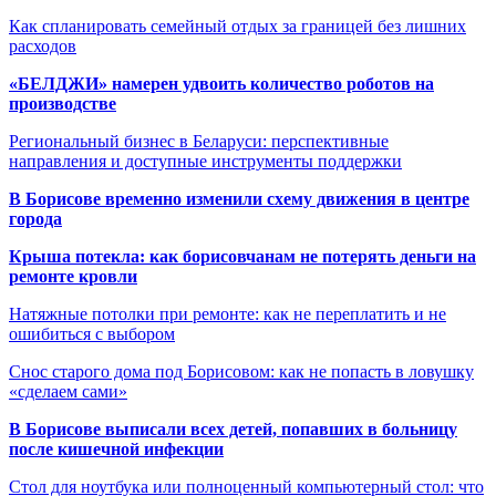
Как спланировать семейный отдых за границей без лишних
расходов
«БЕЛДЖИ» намерен удвоить количество роботов на
производстве
Региональный бизнес в Беларуси: перспективные
направления и доступные инструменты поддержки
В Борисове временно изменили схему движения в центре
города
Крыша потекла: как борисовчанам не потерять деньги на
ремонте кровли
Натяжные потолки при ремонте: как не переплатить и не
ошибиться с выбором
Снос старого дома под Борисовом: как не попасть в ловушку
«сделаем сами»
В Борисове выписали всех детей, попавших в больницу
после кишечной инфекции
Стол для ноутбука или полноценный компьютерный стол: что