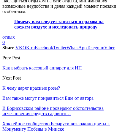
насладиться отдыхом на базе отдыха, минимизируя
возможные неудобства и делая каждый момент поездки
особенным.
Почему вам следует заняться отдыхом на
свежем воздухе и исследовать природу
отдых
0
Share
VK
OK.ru
Facebook
Twitter
WhatsApp
Telegram
Viber
Prev Post
Как выбрать кассовый аппарат для ИП
Next Post
К чему дарят красные розы?
Вам также могут понравиться
Еще от автора
В Борисовском районе проверяют обстоятельства
исчезновения средств садового…
Хоккейное сообщество Беларуси возложило цветы к
Монументу Победы в Минске