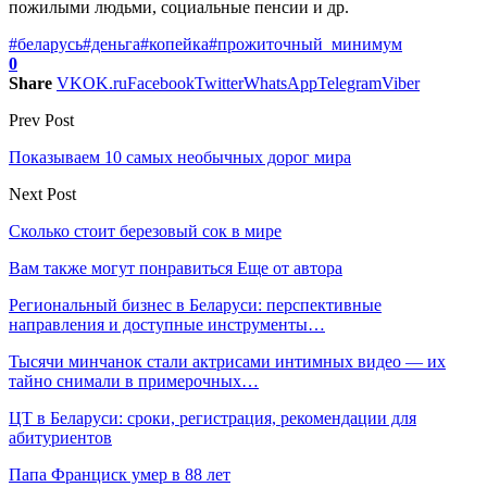
пожилыми людьми, социальные пенсии и др.
#беларусь
#деньга
#копейка
#прожиточный_минимум
0
Share
VK
OK.ru
Facebook
Twitter
WhatsApp
Telegram
Viber
Prev Post
Показываем 10 самых необычных дорог мира
Next Post
Сколько стоит березовый сок в мире
Вам также могут понравиться
Еще от автора
Региональный бизнес в Беларуси: перспективные
направления и доступные инструменты…
Тысячи минчанок стали актрисами интимных видео — их
тайно снимали в примерочных…
ЦТ в Беларуси: сроки, регистрация, рекомендации для
абитуриентов
Папа Франциск умер в 88 лет