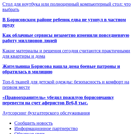
Стол для ноутбука или полноценный компьютерный стол: что
выбрать
В Борисовском районе ребенок едва не утонул в частном
пруду
Как облачные сервисы незаметно изменили повседневную
работу миллионов людей
Какие материалы и решения сегодня считаются практичными
для квартиры и дома
Жительница Борисова нашла дома боевые патроны и
обратилась в милицию
Топ-6 тканей для детской одежды: безопасность и комфорт на
первом месте
«Правоохранитель» убедил пожилую борисовчанку
перевести на счет аферистов Br6,8 тыс.
Аутсорсинг бухгалтерского обслуживания
Сообщить новость
Информационное партнерство
Обратная связь