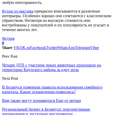
любую неисправность.
Кухни из массива
прекрасно вписываются в различные
интерьеры. Особенно хорошо они сочетаются с классическим
убранством. Несмотря на высокую стоимость они
востребованы у покупателей и их популярность не угасает в
течение многих лет.
#кухня
0
Share
VK
OK.ru
Facebook
Twitter
WhatsApp
Telegram
Viber
Prev Post
Четыре ДТП с участием диких животных произошло на
территории Крупского района за одну ночь
Next Post
В Беларуси поменяли правила использования семейного
капитала. Какие ограничения появились?
Вам также могут понравиться
Еще от автора
Региональный бизнес в Беларуси: перспективные
направления и доступные инструменты…