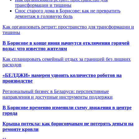
трансформации и тишины
Снос старого дома в Борисове: как не превратить
демонтаж в головную боль
Как организовать ретрит: пространство для трансформации и
тишины
В Борисове в конце июня начнутся отключения горячей
воды: что известно жителям
Как спланировать семейный отдых за границей без лишних
расходов
«БЕЛДЖИ» намерен удвоить количество роботов на
производстве
Региональный бизнес в Беларуси: перспективные
направления и доступные инструменты поддержки
В Борисове временно изменили схему движения в центре
города
Крыша потекла: как борисовчанам не потерять деньги на
ремонте кровли