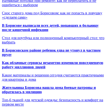
Натяжные потолки при ремонте: как не переплатить и не
ошибиться с выбором
Снос старого дома под Борисовом: как не попасть в ловушку
«сделаем сами»
В Борисове выписали всех детей, попавших в больницу
после кишечной инфекции
Стол для ноутбука или полноценный компьютерный стол: что
выбрать
В Борисовском районе ребенок едва не утонул в частном
пруду
Как облачные сервисы незаметно изменили повседневную
работу миллионов людей
Какие материалы и решения сегодня считаются практичными
для квартиры и дома
Жительница Борисова нашла дома боевые патроны и
обратилась в милицию
Топ-6 тканей для детской одежды: безопасность и комфорт на
первом месте