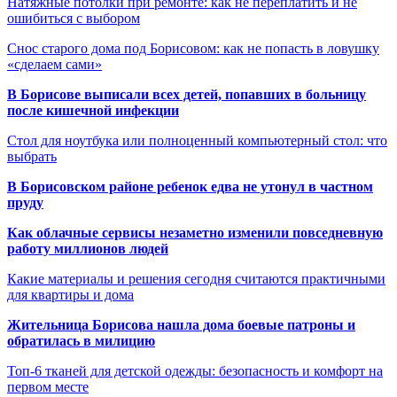
Натяжные потолки при ремонте: как не переплатить и не
ошибиться с выбором
Снос старого дома под Борисовом: как не попасть в ловушку
«сделаем сами»
В Борисове выписали всех детей, попавших в больницу
после кишечной инфекции
Стол для ноутбука или полноценный компьютерный стол: что
выбрать
В Борисовском районе ребенок едва не утонул в частном
пруду
Как облачные сервисы незаметно изменили повседневную
работу миллионов людей
Какие материалы и решения сегодня считаются практичными
для квартиры и дома
Жительница Борисова нашла дома боевые патроны и
обратилась в милицию
Топ-6 тканей для детской одежды: безопасность и комфорт на
первом месте