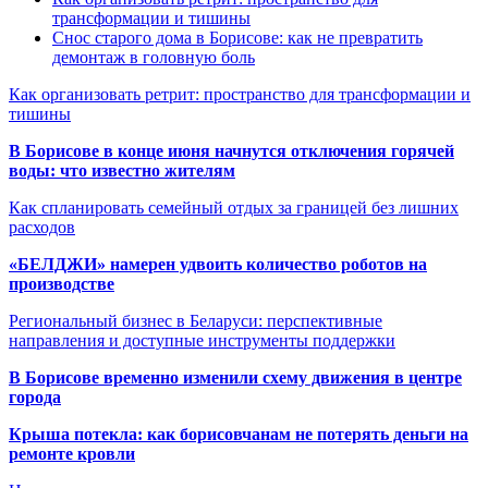
трансформации и тишины
Снос старого дома в Борисове: как не превратить
демонтаж в головную боль
Как организовать ретрит: пространство для трансформации и
тишины
В Борисове в конце июня начнутся отключения горячей
воды: что известно жителям
Как спланировать семейный отдых за границей без лишних
расходов
«БЕЛДЖИ» намерен удвоить количество роботов на
производстве
Региональный бизнес в Беларуси: перспективные
направления и доступные инструменты поддержки
В Борисове временно изменили схему движения в центре
города
Крыша потекла: как борисовчанам не потерять деньги на
ремонте кровли