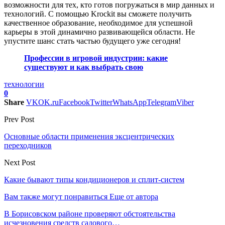
возможности для тех, кто готов погружаться в мир данных и
технологий. С помощью Krockit вы сможете получить
качественное образование, необходимое для успешной
карьеры в этой динамично развивающейся области. Не
упустите шанс стать частью будущего уже сегодня!
Профессии в игровой индустрии: какие
существуют и как выбрать свою
технологии
0
Share
VK
OK.ru
Facebook
Twitter
WhatsApp
Telegram
Viber
Prev Post
Основные области применения эксцентрических
переходников
Next Post
Какие бывают типы кондиционеров и сплит-систем
Вам также могут понравиться
Еще от автора
В Борисовском районе проверяют обстоятельства
исчезновения средств садового…