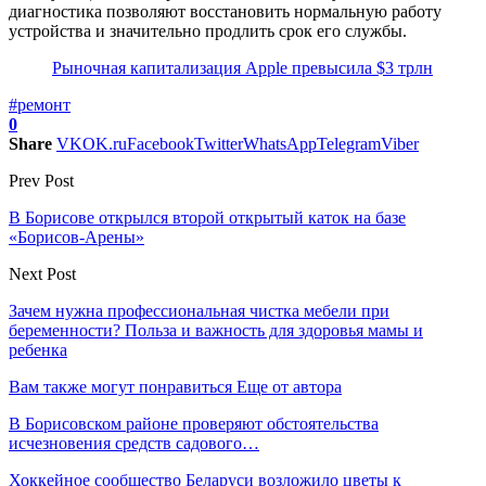
диагностика позволяют восстановить нормальную работу
устройства и значительно продлить срок его службы.
Рыночная капитализация Apple превысила $3 трлн
#ремонт
0
Share
VK
OK.ru
Facebook
Twitter
WhatsApp
Telegram
Viber
Prev Post
В Борисове открылся второй открытый каток на базе
«Борисов‑Арены»
Next Post
Зачем нужна профессиональная чистка мебели при
беременности? Польза и важность для здоровья мамы и
ребенка
Вам также могут понравиться
Еще от автора
В Борисовском районе проверяют обстоятельства
исчезновения средств садового…
Хоккейное сообщество Беларуси возложило цветы к