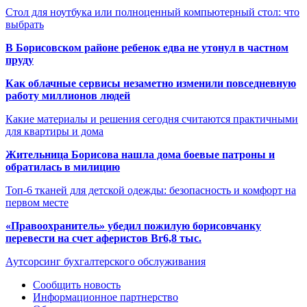
Стол для ноутбука или полноценный компьютерный стол: что
выбрать
В Борисовском районе ребенок едва не утонул в частном
пруду
Как облачные сервисы незаметно изменили повседневную
работу миллионов людей
Какие материалы и решения сегодня считаются практичными
для квартиры и дома
Жительница Борисова нашла дома боевые патроны и
обратилась в милицию
Топ-6 тканей для детской одежды: безопасность и комфорт на
первом месте
«Правоохранитель» убедил пожилую борисовчанку
перевести на счет аферистов Br6,8 тыс.
Аутсорсинг бухгалтерского обслуживания
Сообщить новость
Информационное партнерство