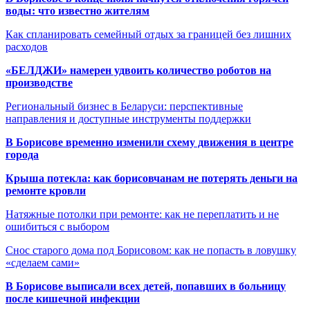
воды: что известно жителям
Как спланировать семейный отдых за границей без лишних
расходов
«БЕЛДЖИ» намерен удвоить количество роботов на
производстве
Региональный бизнес в Беларуси: перспективные
направления и доступные инструменты поддержки
В Борисове временно изменили схему движения в центре
города
Крыша потекла: как борисовчанам не потерять деньги на
ремонте кровли
Натяжные потолки при ремонте: как не переплатить и не
ошибиться с выбором
Снос старого дома под Борисовом: как не попасть в ловушку
«сделаем сами»
В Борисове выписали всех детей, попавших в больницу
после кишечной инфекции