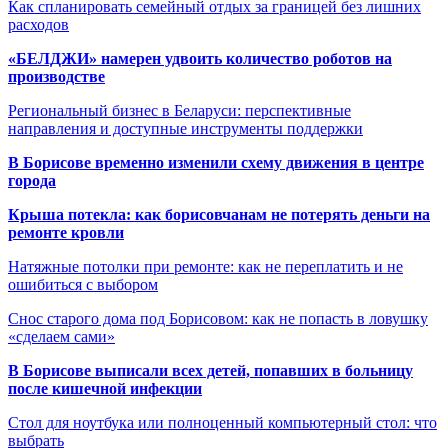
Как спланировать семейный отдых за границей без лишних
расходов
«БЕЛДЖИ» намерен удвоить количество роботов на
производстве
Региональный бизнес в Беларуси: перспективные
направления и доступные инструменты поддержки
В Борисове временно изменили схему движения в центре
города
Крыша потекла: как борисовчанам не потерять деньги на
ремонте кровли
Натяжные потолки при ремонте: как не переплатить и не
ошибиться с выбором
Снос старого дома под Борисовом: как не попасть в ловушку
«сделаем сами»
В Борисове выписали всех детей, попавших в больницу
после кишечной инфекции
Стол для ноутбука или полноценный компьютерный стол: что
выбрать