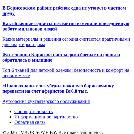
В Борисовском районе ребенок едва не утонул в частном
пруду
Как облачные сервисы незаметно изменили повседневную
работу миллионов людей
Какие материалы и решения сегодня считаются практичными
для квартиры и дома
Жительница Борисова нашла дома боевые патроны и
обратилась в милицию
Топ-6 тканей для детской одежды: безопасность и комфорт на
первом месте
«Правоохранитель» убедил пожилую борисовчанку
перевести на счет аферистов Br6,8 тыс.
Аутсорсинг бухгалтерского обслуживания
Сообщить новость
Информационное партнерство
Обратная связь
© 2026 - VBORiSOVE.BY. Все права защищены.