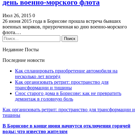
день военно-морского флота
Июл 26, 2015
0
26 июня 2015 года в Борисове прошла встреча бывших
военных моряков, приуроченная ко дню военно-морского
флота.…
Недавние Посты
Последние новости
Как спланировать приобретение автомобиля на
несколько лет вперёд
Как организовать ретрит: пространство для
трансформации и тишины
Снос старого дома в Борисове: как не превратить
демонтаж в головную боль
Как организовать ретрит: пространство для трансформации и
тишины
В Борисове в конце июня начнутся отключения горячей
воды: что известно жителям