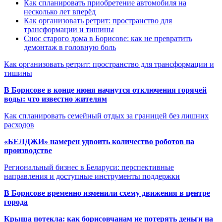
Как спланировать приобретение автомобиля на
несколько лет вперёд
Как организовать ретрит: пространство для
трансформации и тишины
Снос старого дома в Борисове: как не превратить
демонтаж в головную боль
Как организовать ретрит: пространство для трансформации и
тишины
В Борисове в конце июня начнутся отключения горячей
воды: что известно жителям
Как спланировать семейный отдых за границей без лишних
расходов
«БЕЛДЖИ» намерен удвоить количество роботов на
производстве
Региональный бизнес в Беларуси: перспективные
направления и доступные инструменты поддержки
В Борисове временно изменили схему движения в центре
города
Крыша потекла: как борисовчанам не потерять деньги на