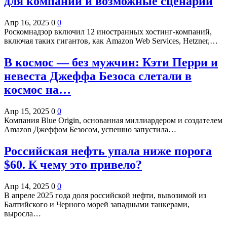
для компаний и возможные сценарии
Апр 16, 2025
0
0
Роскомнадзор включил 12 иностранных хостинг-компаний,
включая таких гигантов, как Amazon Web Services, Hetzner,…
В космос — без мужчин: Кэти Перри и
невеста Джеффа Безоса слетали в
космос на…
Апр 15, 2025
0
0
Компания Blue Origin, основанная миллиардером и создателем
Amazon Джеффом Безосом, успешно запустила…
Российская нефть упала ниже порога
$60. К чему это привело?
Апр 14, 2025
0
0
В апреле 2025 года доля российской нефти, вывозимой из
Балтийского и Черного морей западными танкерами,
выросла…