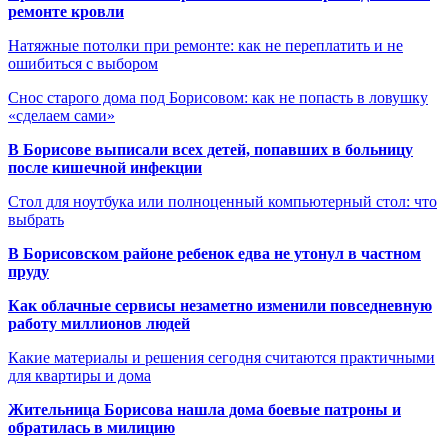
ремонте кровли
Натяжные потолки при ремонте: как не переплатить и не
ошибиться с выбором
Снос старого дома под Борисовом: как не попасть в ловушку
«сделаем сами»
В Борисове выписали всех детей, попавших в больницу
после кишечной инфекции
Стол для ноутбука или полноценный компьютерный стол: что
выбрать
В Борисовском районе ребенок едва не утонул в частном
пруду
Как облачные сервисы незаметно изменили повседневную
работу миллионов людей
Какие материалы и решения сегодня считаются практичными
для квартиры и дома
Жительница Борисова нашла дома боевые патроны и
обратилась в милицию