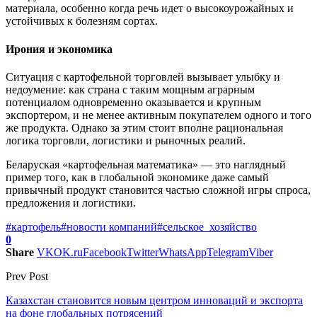
материала, особенно когда речь идет о высокоурожайных и
устойчивых к болезням сортах.
Ирония и экономика
Ситуация с картофельной торговлей вызывает улыбку и
недоумение: как страна с таким мощным аграрным
потенциалом одновременно оказывается и крупным
экспортером, и не менее активным покупателем одного и того
же продукта. Однако за этим стоит вполне рациональная
логика торговли, логистики и рыночных реалий.
Беларуская «картофельная математика» — это наглядный
пример того, как в глобальной экономике даже самый
привычный продукт становится частью сложной игры спроса,
предложения и логистики.
#картофель
#новости компаний
#сельское_хозяйство
0
Share
VK
OK.ru
Facebook
Twitter
WhatsApp
Telegram
Viber
Prev Post
Казахстан становится новым центром инноваций и экспорта
на фоне глобальных потрясений