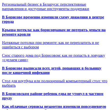
Региональный бизнес в Беларуси: перспективные
направления и доступные инструменты поддержки
В Борисове временно изменили схему движения в центре
города
Крыша потекла: как борисовчанам не потерять деньги на
ремонте кровли
Натяжные потолки при ремонте: как не переплатить и не
ошибиться с выбором
Снос старого дома под Борисовом: как не попасть в ловушку
«сделаем сами»
В Борисове выписали всех детей, попавших в больницу
после кишечной инфекции
Стол для ноутбука или полноценный компьютерный стол: что
выбрать
В Борисовском районе ребенок едва не утонул в частном
пруду
Как облачные сервисы незаметно изменили повседневную