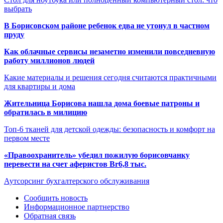
выбрать
В Борисовском районе ребенок едва не утонул в частном
пруду
Как облачные сервисы незаметно изменили повседневную
работу миллионов людей
Какие материалы и решения сегодня считаются практичными
для квартиры и дома
Жительница Борисова нашла дома боевые патроны и
обратилась в милицию
Топ-6 тканей для детской одежды: безопасность и комфорт на
первом месте
«Правоохранитель» убедил пожилую борисовчанку
перевести на счет аферистов Br6,8 тыс.
Аутсорсинг бухгалтерского обслуживания
Сообщить новость
Информационное партнерство
Обратная связь