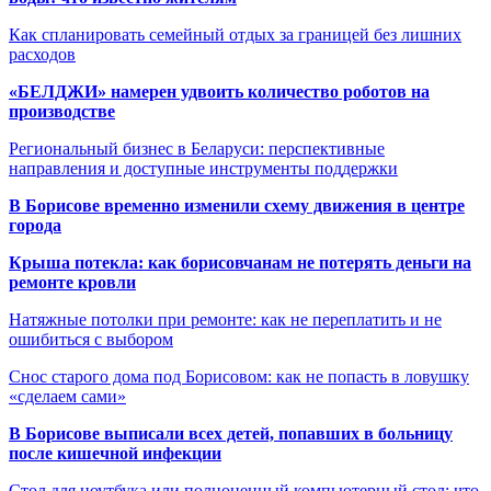
Как спланировать семейный отдых за границей без лишних
расходов
«БЕЛДЖИ» намерен удвоить количество роботов на
производстве
Региональный бизнес в Беларуси: перспективные
направления и доступные инструменты поддержки
В Борисове временно изменили схему движения в центре
города
Крыша потекла: как борисовчанам не потерять деньги на
ремонте кровли
Натяжные потолки при ремонте: как не переплатить и не
ошибиться с выбором
Снос старого дома под Борисовом: как не попасть в ловушку
«сделаем сами»
В Борисове выписали всех детей, попавших в больницу
после кишечной инфекции
Стол для ноутбука или полноценный компьютерный стол: что