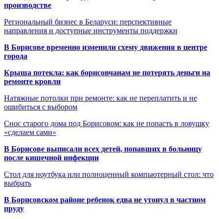
производстве
Региональный бизнес в Беларуси: перспективные
направления и доступные инструменты поддержки
В Борисове временно изменили схему движения в центре
города
Крыша потекла: как борисовчанам не потерять деньги на
ремонте кровли
Натяжные потолки при ремонте: как не переплатить и не
ошибиться с выбором
Снос старого дома под Борисовом: как не попасть в ловушку
«сделаем сами»
В Борисове выписали всех детей, попавших в больницу
после кишечной инфекции
Стол для ноутбука или полноценный компьютерный стол: что
выбрать
В Борисовском районе ребенок едва не утонул в частном
пруду