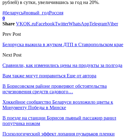
рублей) в сутки, увеличившись за год на 20%.
#беларусь
#новый_год
Россия
0
Share
VK
OK.ru
Facebook
Twitter
WhatsApp
Telegram
Viber
Prev Post
Белоруска выжила в жутком ДТП в Ставропольском крае
Next Post
Сравнили, как изменились цены на продукты за полгода
Вам также могут понравиться
Еще от автора
В Борисовском районе проверяют обстоятельства
исчезновения средств садового…
Хоккейное сообщество Беларуси возложило цветы к
Монументу Победы в Минске
В поезде на станции Борисов пьяный пассажир ранил
попутчика ножом
Психологический эффект лопания пузырьков пленки