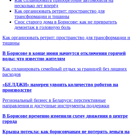
Как спланировать приобретение автомобиля на
несколько лет вперёд
Как организовать ретрит: пространство для
трансформации и тишины
Снос старого дома в Борисове: как не превратить
демонтаж в головную боль
Как организовать ретрит: пространство для трансформации и
тишины
В Борисове в конце июня начнутся отключения горячей
воды: что известно жителям
Как спланировать семейный отдых за границей без лишних
расходов
«БЕЛДЖИ» намерен удвоить количество роботов на
производстве
Региональный бизнес в Беларуси: перспективные
направления и доступные инструменты поддержки
В Борисове временно изменили схему движения в центре
города
Крыша потекла: как борисовчанам не потерять деньги на