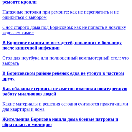
ремонте кровли
Натяжные потолки при ремонте: как не переплатить и не
ошибиться с выбором
Снос старого дома под Борисовом: как не попасть в ловушку
«сделаем сами»
В Борисове выписали всех детей, попавших в больницу
после кишечной инфекции
Стол для ноутбука или полноценный компьютерный стол: что
выбрать
В Борисовском районе ребенок едва не утонул в частном
пруду
Как облачные сервисы незаметно изменили повседневную
работу миллионов людей
Какие материалы и решения сегодня считаются практичными
для квартиры и дома
Жительница Борисова нашла дома боевые патроны и
обратилась в милицию