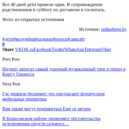
Все 40 дней дети провели одни. В сопровождении
родственников в субботу их доставили в госпиталь.
Фото: из открытых источников
Источник:
onlinebrest.by
#дети
#колумбия
#падение
#поиск
#самолёт
0
Share
VK
OK.ru
Facebook
Twitter
WhatsApp
Telegram
Viber
Prev Post
Индиец записал самый длинный музыкальный трек и попал в
Книгу Гиннесса
Next Post
Где дешевле безлимит: что предлагают белорусские
мобильные операторы
Вам также могут понравиться
Еще от автора
В Борисовском районе проверяют обстоятельства
исчезновения средств садового…