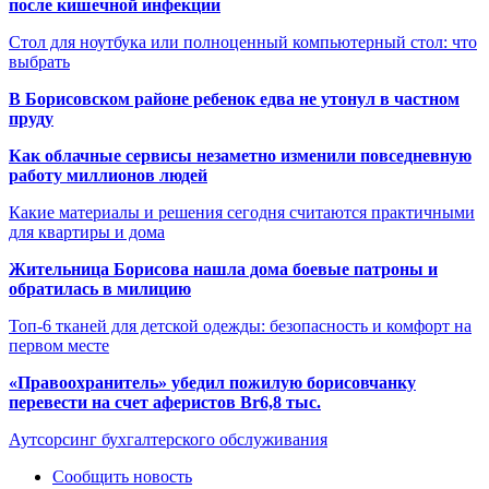
после кишечной инфекции
Стол для ноутбука или полноценный компьютерный стол: что
выбрать
В Борисовском районе ребенок едва не утонул в частном
пруду
Как облачные сервисы незаметно изменили повседневную
работу миллионов людей
Какие материалы и решения сегодня считаются практичными
для квартиры и дома
Жительница Борисова нашла дома боевые патроны и
обратилась в милицию
Топ-6 тканей для детской одежды: безопасность и комфорт на
первом месте
«Правоохранитель» убедил пожилую борисовчанку
перевести на счет аферистов Br6,8 тыс.
Аутсорсинг бухгалтерского обслуживания
Сообщить новость