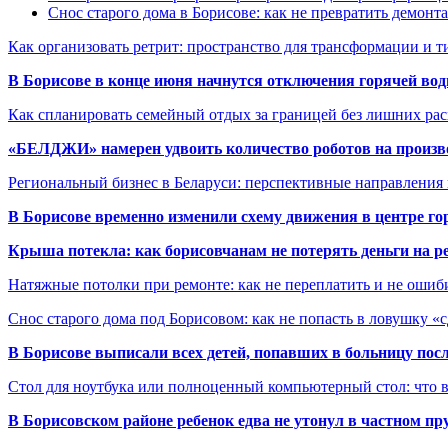
Снос старого дома в Борисове: как не превратить демонт
Как организовать ретрит: пространство для трансформации и 
В Борисове в конце июня начнутся отключения горячей вод
Как спланировать семейный отдых за границей без лишних ра
«БЕЛДЖИ» намерен удвоить количество роботов на произв
Региональный бизнес в Беларуси: перспективные направления
В Борисове временно изменили схему движения в центре го
Крыша потекла: как борисовчанам не потерять деньги на р
Натяжные потолки при ремонте: как не переплатить и не ошиб
Снос старого дома под Борисовом: как не попасть в ловушку «
В Борисове выписали всех детей, попавших в больницу по
Стол для ноутбука или полноценный компьютерный стол: что 
В Борисовском районе ребенок едва не утонул в частном пр