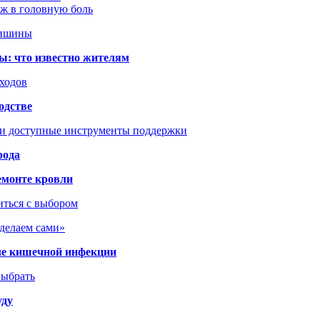
аж в головную боль
тишины
ы: что известно жителям
сходов
одстве
 и доступные инструменты поддержки
рода
емонте кровли
иться с выбором
сделаем сами»
сле кишечной инфекции
выбрать
уду