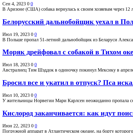
Сен 4, 2023
0
0
В Аризоне (США) собака вернулась к своим хозяевам через 12 
Белорусский дальнобойщик уехал в По
Июл 19, 2023
0
0
В Польше пропал 51-летний дальнобойщик из Беларуси Алекс
Моряк дрейфовал с собакой в Тихом оке
Июл 18, 2023
0
0
Австралиец Тим Шэддок в одиночку покинул Мексику в апрел
Бросил все и укатил в отпуск? Пса иска
Июл 10, 2023
0
0
У жительницы Норвегии Мари Карлсен неожиданно пропала со
Кислород заканчивается: как идут пои
Июн 22, 2023
0
0
Погружной аппарат в Атлантическом океане, на борту которого 