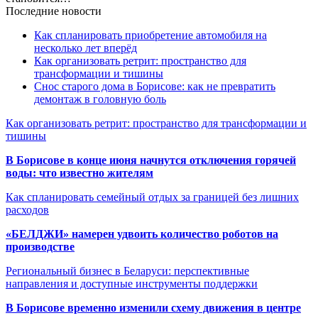
Последние новости
Как спланировать приобретение автомобиля на
несколько лет вперёд
Как организовать ретрит: пространство для
трансформации и тишины
Снос старого дома в Борисове: как не превратить
демонтаж в головную боль
Как организовать ретрит: пространство для трансформации и
тишины
В Борисове в конце июня начнутся отключения горячей
воды: что известно жителям
Как спланировать семейный отдых за границей без лишних
расходов
«БЕЛДЖИ» намерен удвоить количество роботов на
производстве
Региональный бизнес в Беларуси: перспективные
направления и доступные инструменты поддержки
В Борисове временно изменили схему движения в центре