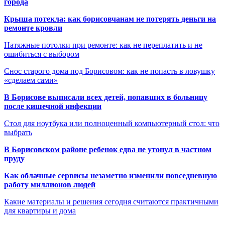
города
Крыша потекла: как борисовчанам не потерять деньги на
ремонте кровли
Натяжные потолки при ремонте: как не переплатить и не
ошибиться с выбором
Снос старого дома под Борисовом: как не попасть в ловушку
«сделаем сами»
В Борисове выписали всех детей, попавших в больницу
после кишечной инфекции
Стол для ноутбука или полноценный компьютерный стол: что
выбрать
В Борисовском районе ребенок едва не утонул в частном
пруду
Как облачные сервисы незаметно изменили повседневную
работу миллионов людей
Какие материалы и решения сегодня считаются практичными
для квартиры и дома