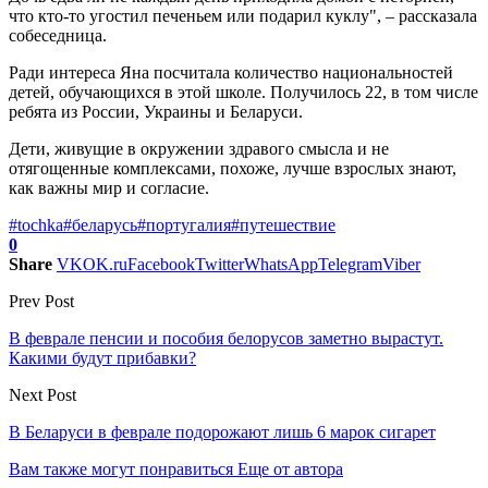
что кто-то угостил печеньем или подарил куклу", – рассказала
собеседница.
Ради интереса Яна посчитала количество национальностей
детей, обучающихся в этой школе. Получилось 22, в том числе
ребята из России, Украины и Беларуси.
Дети, живущие в окружении здравого смысла и не
отягощенные комплексами, похоже, лучше взрослых знают,
как важны мир и согласие.
#tochka
#беларусь
#португалия
#путешествие
0
Share
VK
OK.ru
Facebook
Twitter
WhatsApp
Telegram
Viber
Prev Post
В феврале пенсии и пособия белорусов заметно вырастут.
Какими будут прибавки?
Next Post
В Беларуси в феврале подорожают лишь 6 марок сигарет
Вам также могут понравиться
Еще от автора