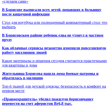
«сделаем сами»
В Борисове выписали всех детей, попавших в больницу
после кишечной инфекции
Стол для ноутбука или полноценный компьютерный стол: что
выбрать
В Борисовском районе ребенок едва не утонул в частном
пруду
Как облачные сервисы незаметно изменили повседневную
работу миллионов людей
Какие материалы и решения сегодня считаются практичными
для квартиры и дома
Жительница Борисова нашла дома боевые патроны и
обратилась в милицию
Топ-6 тканей для детской одежды: безопасность и комфорт на
первом месте
«Правоохранитель» убедил пожилую борисовчанку
перевести на счет аферистов Br6,8 тыс.