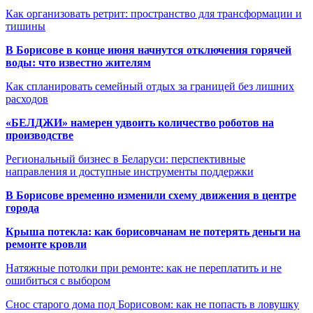
Как организовать ретрит: пространство для трансформации и
тишины
В Борисове в конце июня начнутся отключения горячей
воды: что известно жителям
Как спланировать семейный отдых за границей без лишних
расходов
«БЕЛДЖИ» намерен удвоить количество роботов на
производстве
Региональный бизнес в Беларуси: перспективные
направления и доступные инструменты поддержки
В Борисове временно изменили схему движения в центре
города
Крыша потекла: как борисовчанам не потерять деньги на
ремонте кровли
Натяжные потолки при ремонте: как не переплатить и не
ошибиться с выбором
Снос старого дома под Борисовом: как не попасть в ловушку