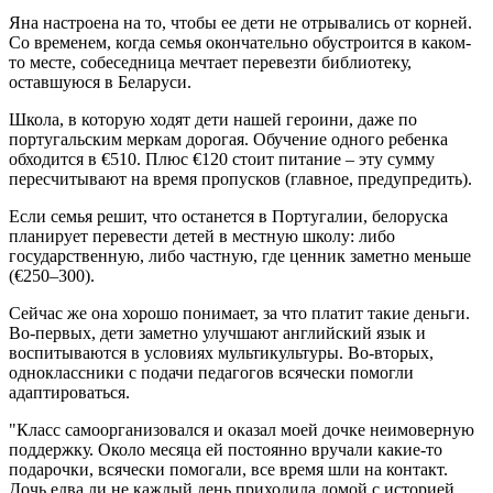
Яна настроена на то, чтобы ее дети не отрывались от корней.
Со временем, когда семья окончательно обустроится в каком-
то месте, собеседница мечтает перевезти библиотеку,
оставшуюся в Беларуси.
Школа, в которую ходят дети нашей героини, даже по
португальским меркам дорогая. Обучение одного ребенка
обходится в €510. Плюс €120 стоит питание – эту сумму
пересчитывают на время пропусков (главное, предупредить).
Если семья решит, что останется в Португалии, белоруска
планирует перевести детей в местную школу: либо
государственную, либо частную, где ценник заметно меньше
(€250–300).
Сейчас же она хорошо понимает, за что платит такие деньги.
Во-первых, дети заметно улучшают английский язык и
воспитываются в условиях мультикультуры. Во-вторых,
одноклассники с подачи педагогов всячески помогли
адаптироваться.
"Класс самоорганизовался и оказал моей дочке неимоверную
поддержку. Около месяца ей постоянно вручали какие-то
подарочки, всячески помогали, все время шли на контакт.
Дочь едва ли не каждый день приходила домой с историей,