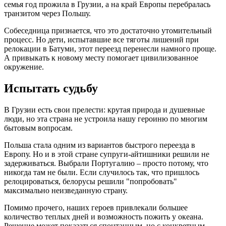
семья год прожила в Грузии, а на край Европы перебралась
транзитом через Польшу.
Собеседница признается, что это достаточно утомительный
процесс. Но дети, испытавшие все тяготы лишений при
релокации в Батуми, этот переезд перенесли намного проще.
А привыкать к новому месту помогает цивилизованное
окружение.
Испытать судьбу
В Грузии есть свои прелести: крутая природа и душевные
люди, но эта страна не устроила нашу героиню по многим
бытовым вопросам.
Польша стала одним из вариантов быстрого переезда в
Европу. Но и в этой стране супруги-айтишники решили не
задерживаться. Выбрали Португалию – просто потому, что
никогда там не были. Если случилось так, что пришлось
релоцироваться, белорусы решили "попробовать"
максимально неизведанную страну.
Помимо прочего, наших героев привлекали большее
количество теплых дней и возможность пожить у океана.
Решение может показаться спонтанным, но с конкретным