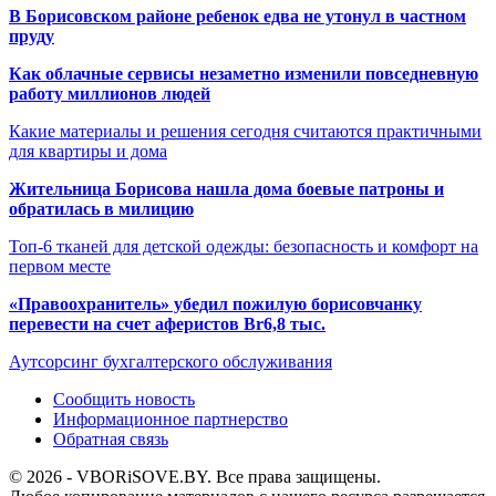
В Борисовском районе ребенок едва не утонул в частном
пруду
Как облачные сервисы незаметно изменили повседневную
работу миллионов людей
Какие материалы и решения сегодня считаются практичными
для квартиры и дома
Жительница Борисова нашла дома боевые патроны и
обратилась в милицию
Топ-6 тканей для детской одежды: безопасность и комфорт на
первом месте
«Правоохранитель» убедил пожилую борисовчанку
перевести на счет аферистов Br6,8 тыс.
Аутсорсинг бухгалтерского обслуживания
Сообщить новость
Информационное партнерство
Обратная связь
© 2026 - VBORiSOVE.BY. Все права защищены.