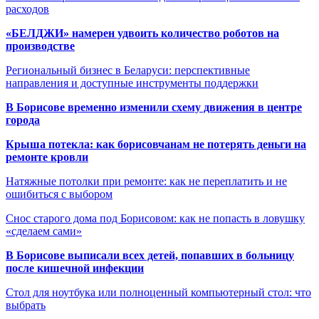
расходов
«БЕЛДЖИ» намерен удвоить количество роботов на
производстве
Региональный бизнес в Беларуси: перспективные
направления и доступные инструменты поддержки
В Борисове временно изменили схему движения в центре
города
Крыша потекла: как борисовчанам не потерять деньги на
ремонте кровли
Натяжные потолки при ремонте: как не переплатить и не
ошибиться с выбором
Снос старого дома под Борисовом: как не попасть в ловушку
«сделаем сами»
В Борисове выписали всех детей, попавших в больницу
после кишечной инфекции
Стол для ноутбука или полноценный компьютерный стол: что
выбрать