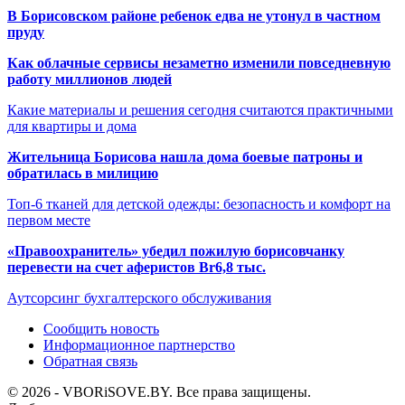
В Борисовском районе ребенок едва не утонул в частном
пруду
Как облачные сервисы незаметно изменили повседневную
работу миллионов людей
Какие материалы и решения сегодня считаются практичными
для квартиры и дома
Жительница Борисова нашла дома боевые патроны и
обратилась в милицию
Топ-6 тканей для детской одежды: безопасность и комфорт на
первом месте
«Правоохранитель» убедил пожилую борисовчанку
перевести на счет аферистов Br6,8 тыс.
Аутсорсинг бухгалтерского обслуживания
Сообщить новость
Информационное партнерство
Обратная связь
© 2026 - VBORiSOVE.BY. Все права защищены.