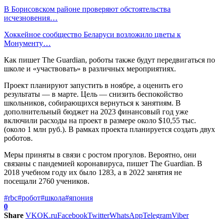
В Борисовском районе проверяют обстоятельства
исчезновения…
Хоккейное сообщество Беларуси возложило цветы к
Монументу…
Как пишет The Guardian, роботы также будут передвигаться по
школе и «участвовать» в различных мероприятиях.
Проект планируют запустить в ноябре, а оценить его
результаты — в марте. Цель — снизить беспокойство
школьников, собирающихся вернуться к занятиям. В
дополнительный бюджет на 2023 финансовый год уже
включили расходы на проект в размере около $10,55 тыс.
(около 1 млн руб.). В рамках проекта планируется создать двух
роботов.
Меры приняты в связи с ростом прогулов. Вероятно, они
связаны с пандемией коронавируса, пишет The Guardian. В
2018 учебном году их было 1283, а в 2022 занятия не
посещали 2760 учеников.
#rbc
#робот
#школа
#япония
0
Share
VK
OK.ru
Facebook
Twitter
WhatsApp
Telegram
Viber