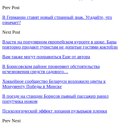
Prev Post
В Германии ставят новый странный знак. Угадайте, что
означает?
Next Post
Власти на популярном европейском курорте в шоке. Бары
повторно продают туристам не допитые гостями коктейли
Вам также могут понравиться
Еще от автора
В Борисовском районе проверяют обстоятельства
исчезновения средств садового…
Хоккейное сообщество Беларуси возложило цветы к
Монументу Победы в Минске
В поезде на станции Борисов пьяный пассажир ранил
попутчика ножом
Психологический эффект лопания пузырьков пленки
Prev
Next