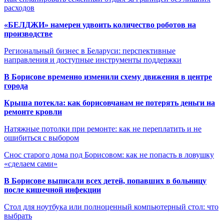
расходов
«БЕЛДЖИ» намерен удвоить количество роботов на
производстве
Региональный бизнес в Беларуси: перспективные
направления и доступные инструменты поддержки
В Борисове временно изменили схему движения в центре
города
Крыша потекла: как борисовчанам не потерять деньги на
ремонте кровли
Натяжные потолки при ремонте: как не переплатить и не
ошибиться с выбором
Снос старого дома под Борисовом: как не попасть в ловушку
«сделаем сами»
В Борисове выписали всех детей, попавших в больницу
после кишечной инфекции
Стол для ноутбука или полноценный компьютерный стол: что
выбрать