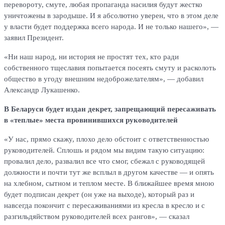
перевороту, смуте, любая пропаганда насилия будут жестко
уничтожены в зародыше. И я абсолютно уверен, что в этом деле
у власти будет поддержка всего народа. И не только нашего», —
заявил Президент.
«Ни наш народ, ни история не простят тех, кто ради
собственного тщеславия попытается посеять смуту и расколоть
общество в угоду внешним недоброжелателям», — добавил
Александр Лукашенко.
В Беларуси будет издан декрет, запрещающий пересаживать
в «теплые» места провинившихся руководителей
«У нас, прямо скажу, плохо дело обстоит с ответственностью
руководителей. Сплошь и рядом мы видим такую ситуацию:
провалил дело, развалил все что смог, сбежал с руководящей
должности и почти тут же всплыл в другом качестве — и опять
на хлебном, сытном и теплом месте. В ближайшее время мною
будет подписан декрет (он уже на выходе), который раз и
навсегда покончит с пересаживаниями из кресла в кресло и с
разгильдяйством руководителей всех рангов», — сказал