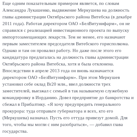
Еще одним показательным примером является, по словам
Александра Лукашенко, выдвижение Меркушева на должность
главы администрации Октябрьского района Витебска (в декабре
2011 года). Работая директором ОАО «БелВитунифарм», он не
справился с реализацией инвестиционного проекта по выпуску
импортозамещающих лекарств. Тем не менее, его назначают
первым заместителем председателя Витебского горисполкома.
Однако и там он провалил работу. Но даже после этого его
кандидатура предлагалась на должность главы администрации
Октябрьского района Витебска, хотя и была отклонена.
Впоследствии в апреле 2013 года он вновь назначается
директором ОАО «БелВитунифарм». При этом Меркушев
установил себе оклад Br20 млн., ввел должности трех
заместителей, выезжал с семьей в так называемую служебную
командировку в Иорданию. Довел предприятие до банкротства и
сбежал в Прибалтику. «Я хочу предупредить генерального
прокурора: туда отправьте губернатора и всех, кто его
(Меркушева) назначал. Пусть его оттуда привезут домой. Для
того, чтобы мы могли с ним разобраться», — добавил глава
государства.