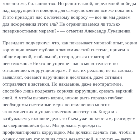
конечно же, большинство. Но решительной, переломной победы
над коррупцией и поводов для самоуспокоения все же пока нет.
И это приводит нас к ключевому вопросу — все ли мы делаем
для искоренения этого зла? Не ограничиваемся ли только
поверхностными мерами?» — отметил Александр Лукашенко.
Президент подчеркнул, что, как показывает мировой опыт, корни
коррупции лежат глубоко в экономической системе, причем в
общемировой, глобальной, отгородиться от которой
невозможно. «Никто не упрекнет нас в мягкотелости по
отношению к коррупционерам. У нас их реально, не на словах,
выявляют, одевают наручники и десятками, даже сотнями
отправляют в застенки. Но наказание, даже неотвратимое,
способно лишь подрезать сорняки коррупции, срезать верхний
слой. А чтобы вырвать корни, нужно рыть гораздо глубже:
необходимы системные меры по изменению многих
экономических и управленческих институтов. Когда мы
возбуждаем уголовное дело, то бьем уже по хвостам, реагируем
на свершившийся факт. Мы должны упреждать,
профилактировать коррупцию. Мы должны сделать так, чтобы в
одних случаях коррупция стала невыгодной, в других — легко