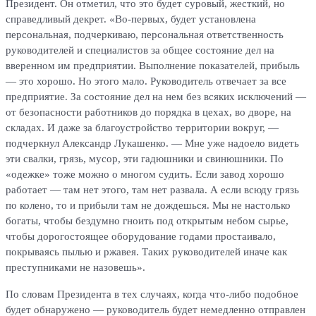
Президент. Он отметил, что это будет суровый, жесткий, но
справедливый декрет. «Во-первых, будет установлена
персональная, подчеркиваю, персональная ответственность
руководителей и специалистов за общее состояние дел на
вверенном им предприятии. Выполнение показателей, прибыль
— это хорошо. Но этого мало. Руководитель отвечает за все
предприятие. За состояние дел на нем без всяких исключений —
от безопасности работников до порядка в цехах, во дворе, на
складах. И даже за благоустройство территории вокруг, —
подчеркнул Александр Лукашенко. — Мне уже надоело видеть
эти свалки, грязь, мусор, эти гадюшники и свинюшники. По
«одежке» тоже можно о многом судить. Если завод хорошо
работает — там нет этого, там нет развала. А если всюду грязь
по колено, то и прибыли там не дождешься. Мы не настолько
богаты, чтобы бездумно гноить под открытым небом сырье,
чтобы дорогостоящее оборудование годами простаивало,
покрываясь пылью и ржавея. Таких руководителей иначе как
преступниками не назовешь».
По словам Президента в тех случаях, когда что-либо подобное
будет обнаружено — руководитель будет немедленно отправлен