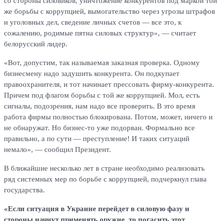
со стороны силовиков, уничтожение конкурентов под маркой той
же борьбы с коррупцией, вымогательство через угрозы штрафов
и уголовных дел, сведение личных счетов — все это, к
сожалению, родимые пятна силовых структур», — считает
белорусский лидер.
«Вот, допустим, так называемая заказная проверка. Одному
бизнесмену надо задушить конкурента. Он подкупает
правоохранителя, и тот начинает прессовать фирму-конкурента.
Причем под флагом борьбы с той же коррупцией. Мол, есть
сигналы, подозрения, нам надо все проверить. В это время
работа фирмы полностью блокирована. Потом, может, ничего и
не обнаружат. Но бизнес-то уже подорван. Формально все
правильно, а по сути — преступление! И таких ситуаций
немало», — сообщил Президент.
В ближайшие несколько лет в стране необходимо реализовать
ряд системных мер по борьбе с коррупцией, подчеркнул глава
государства.
«Если ситуация в Украине перейдет в силовую фазу и
стороны начнут применять оружие, то погасить этот