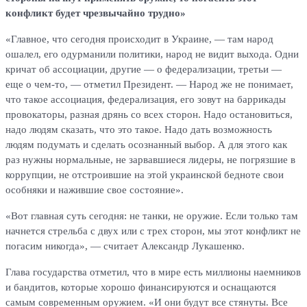
конфликт будет чрезвычайно трудно»
«Главное, что сегодня происходит в Украине, — там народ
ошалел, его одурманили политики, народ не видит выхода. Одни
кричат об ассоциации, другие — о федерализации, третьи —
еще о чем-то, — отметил Президент. — Народ же не понимает,
что такое ассоциация, федерализация, его зовут на баррикады
провокаторы, разная дрянь со всех сторон. Надо остановиться,
надо людям сказать, что это такое. Надо дать возможность
людям подумать и сделать осознанный выбор. А для этого как
раз нужны нормальные, не зарвавшиеся лидеры, не погрязшие в
коррупции, не отстроившие на этой украинской бедноте свои
особняки и нажившие свое состояние».
«Вот главная суть сегодня: не танки, не оружие. Если только там
начнется стрельба с двух или с трех сторон, мы этот конфликт не
погасим никогда», — считает Александр Лукашенко.
Глава государства отметил, что в мире есть миллионы наемников
и бандитов, которые хорошо финансируются и оснащаются
самым современным оружием. «И они будут все стянуты. Все