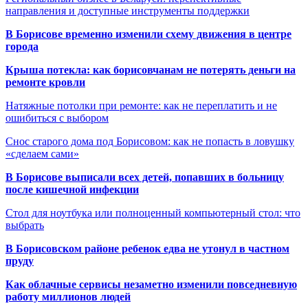
направления и доступные инструменты поддержки
В Борисове временно изменили схему движения в центре
города
Крыша потекла: как борисовчанам не потерять деньги на
ремонте кровли
Натяжные потолки при ремонте: как не переплатить и не
ошибиться с выбором
Снос старого дома под Борисовом: как не попасть в ловушку
«сделаем сами»
В Борисове выписали всех детей, попавших в больницу
после кишечной инфекции
Стол для ноутбука или полноценный компьютерный стол: что
выбрать
В Борисовском районе ребенок едва не утонул в частном
пруду
Как облачные сервисы незаметно изменили повседневную
работу миллионов людей