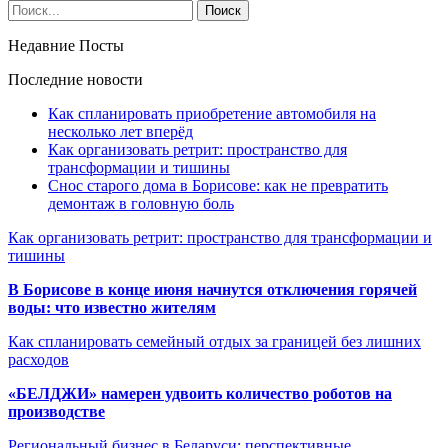
Недавние Посты
Последние новости
Как спланировать приобретение автомобиля на
несколько лет вперёд
Как организовать ретрит: пространство для
трансформации и тишины
Снос старого дома в Борисове: как не превратить
демонтаж в головную боль
Как организовать ретрит: пространство для трансформации и
тишины
В Борисове в конце июня начнутся отключения горячей
воды: что известно жителям
Как спланировать семейный отдых за границей без лишних
расходов
«БЕЛДЖИ» намерен удвоить количество роботов на
производстве
Региональный бизнес в Беларуси: перспективные