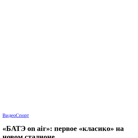
Видео
Спорт
«БАТЭ on air»: первое «класико» на
новом стадионе