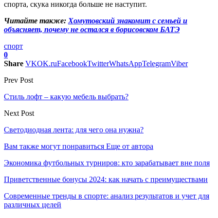
спорта, скука никогда больше не наступит.
Читайте также:
Хомутовский знакомит с семьей и
объясняет, почему не остался в борисовском БАТЭ
спорт
0
Share
VK
OK.ru
Facebook
Twitter
WhatsApp
Telegram
Viber
Prev Post
Стиль лофт – какую мебель выбрать?
Next Post
Светодиодная лента: для чего она нужна?
Вам также могут понравиться
Еще от автора
Экономика футбольных турниров: кто зарабатывает вне поля
Приветственные бонусы 2024: как начать с преимуществами
Современные тренды в спорте: анализ результатов и учет для
различных целей