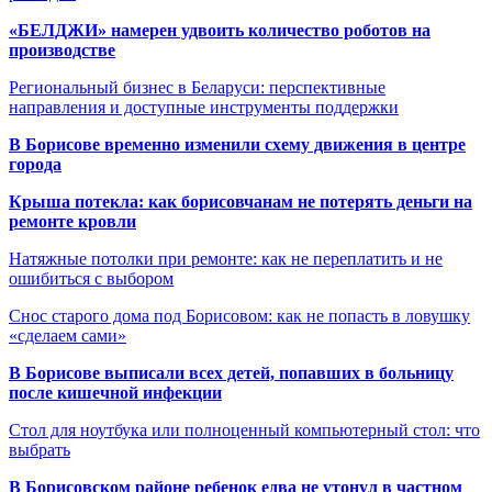
«БЕЛДЖИ» намерен удвоить количество роботов на
производстве
Региональный бизнес в Беларуси: перспективные
направления и доступные инструменты поддержки
В Борисове временно изменили схему движения в центре
города
Крыша потекла: как борисовчанам не потерять деньги на
ремонте кровли
Натяжные потолки при ремонте: как не переплатить и не
ошибиться с выбором
Снос старого дома под Борисовом: как не попасть в ловушку
«сделаем сами»
В Борисове выписали всех детей, попавших в больницу
после кишечной инфекции
Стол для ноутбука или полноценный компьютерный стол: что
выбрать
В Борисовском районе ребенок едва не утонул в частном