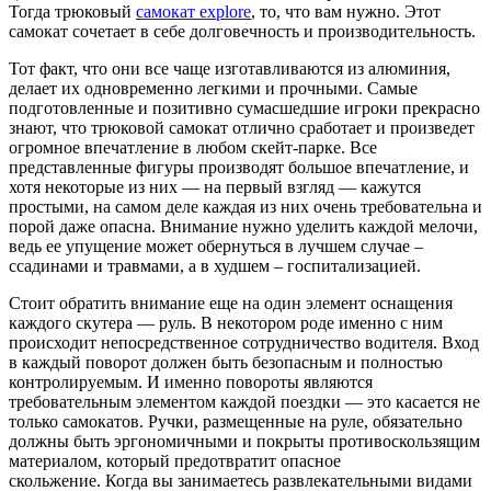
Тогда трюковый
самокат explore
, то, что вам нужно. Этот
самокат сочетает в себе долговечность и производительность.
Тот факт, что они все чаще изготавливаются из алюминия,
делает их одновременно легкими и прочными. Самые
подготовленные и позитивно сумасшедшие игроки прекрасно
знают, что трюковой самокат отлично сработает и произведет
огромное впечатление в любом скейт-парке. Все
представленные фигуры производят большое впечатление, и
хотя некоторые из них — на первый взгляд — кажутся
простыми, на самом деле каждая из них очень требовательна и
порой даже опасна. Внимание нужно уделить каждой мелочи,
ведь ее упущение может обернуться в лучшем случае –
ссадинами и травмами, а в худшем – госпитализацией.
Стоит обратить внимание еще на один элемент оснащения
каждого скутера — руль. В некотором роде именно с ним
происходит непосредственное сотрудничество водителя. Вход
в каждый поворот должен быть безопасным и полностью
контролируемым. И именно повороты являются
требовательным элементом каждой поездки — это касается не
только самокатов. Ручки, размещенные на руле, обязательно
должны быть эргономичными и покрыты противоскользящим
материалом, который предотвратит опасное
скольжение. Когда вы занимаетесь развлекательными видами