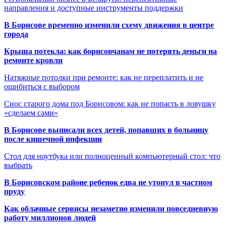
направления и доступные инструменты поддержки
В Борисове временно изменили схему движения в центре
города
Крыша потекла: как борисовчанам не потерять деньги на
ремонте кровли
Натяжные потолки при ремонте: как не переплатить и не
ошибиться с выбором
Снос старого дома под Борисовом: как не попасть в ловушку
«сделаем сами»
В Борисове выписали всех детей, попавших в больницу
после кишечной инфекции
Стол для ноутбука или полноценный компьютерный стол: что
выбрать
В Борисовском районе ребенок едва не утонул в частном
пруду
Как облачные сервисы незаметно изменили повседневную
работу миллионов людей