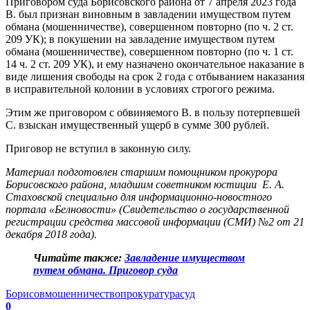
Приговором суда Борисовского района от 7 апреля 2023 года
В. был признан виновным в завладении имуществом путем
обмана (мошенничестве), совершенном повторно (по ч. 2 ст.
209 УК); в покушении на завладение имуществом путем
обмана (мошенничестве), совершенном повторно (по ч. 1 ст.
14 ч. 2 ст. 209 УК), и ему назначено окончательное наказание в
виде лишения свободы на срок 2 года с отбыванием наказания
в исправительной колонии в условиях строгого режима.
Этим же приговором с обвиняемого В. в пользу потерпевшей
С. взыскан имущественный ущерб в сумме 300 рублей.
Приговор не вступил в законную силу.
Материал подготовлен старшим помощником прокурора
Борисовского района, младшим советником юстиции Е. А.
Стаховской специально для информационно-новостного
портала «Белновости» (Свидетельство о государственной
регистрации средства массовой информации (СМИ) №2 от 21
декабря 2018 года).
Читайте также:
Завладение имуществом
путем обмана. Приговор суда
Борисов
мошенничество
прокуратура
суд
0