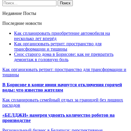
Недавние Посты
Последние новости
Как спланировать приобретение автомобиля на
несколько лет вперёд
Как организовать ретрит: пространство для
трансформации и тишины
Снос старого дома в Борисове: как не превратить
демонтаж в головную боль
Как организовать ретрит: пространство для трансформации и
тишины
В Борисове в конце июня начнутся отключения горячей
воды: что известно жителям
Как спланировать семейный отдых за границей без лишних
расходов
«БЕЛДЖИ» намерен удвоить количество роботов на
производстве
Региональный бизнес в Беларуси: перспективные