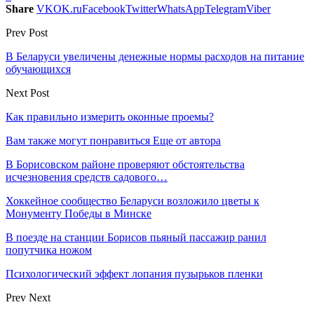
Share
VK
OK.ru
Facebook
Twitter
WhatsApp
Telegram
Viber
Prev Post
В Беларуси увеличены денежные нормы расходов на питание
обучающихся
Next Post
Как правильно измерить оконные проемы?
Вам также могут понравиться
Еще от автора
В Борисовском районе проверяют обстоятельства
исчезновения средств садового…
Хоккейное сообщество Беларуси возложило цветы к
Монументу Победы в Минске
В поезде на станции Борисов пьяный пассажир ранил
попутчика ножом
Психологический эффект лопания пузырьков пленки
Prev
Next