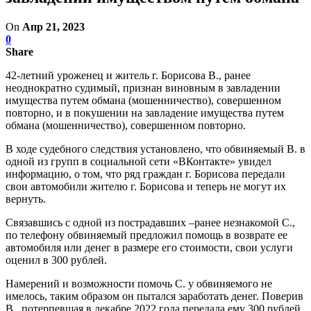
On
Апр 21, 2023
0
Share
42-летний уроженец и житель г. Борисова В., ранее
неоднократно судимый, признан виновным в завладении
имущества путем обмана (мошенничество), совершенном
повторно, и в покушении на завладение имущества путем
обмана (мошенничество), совершенном повторно.
В ходе судебного следствия установлено, что обвиняемый В. в
одной из групп в социальной сети «ВКонтакте» увидел
информацию, о том, что ряд граждан г. Борисова передали
свои автомобили жителю г. Борисова и теперь не могут их
вернуть.
Связавшись с одной из пострадавших –ранее незнакомой С.,
по телефону обвиняемый предложил помощь в возврате ее
автомобиля или денег в размере его стоимости, свои услуги
оценил в 300 рублей.
Намерений и возможности помочь С. у обвиняемого не
имелось, таким образом он пытался заработать денег. Поверив
В., потерпевшая в декабре 2022 года передала ему 300 рублей,