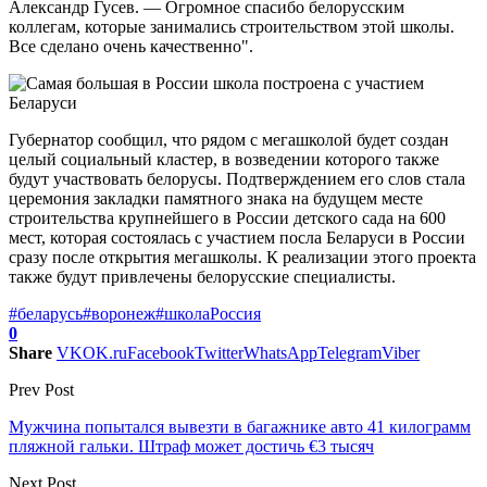
Александр Гусев. — Огромное спасибо белорусским
коллегам, которые занимались строительством этой школы.
Все сделано очень качественно".
Губернатор сообщил, что рядом с мегашколой будет создан
целый социальный кластер, в возведении которого также
будут участвовать белорусы. Подтверждением его слов стала
церемония закладки памятного знака на будущем месте
строительства крупнейшего в России детского сада на 600
мест, которая состоялась с участием посла Беларуси в России
сразу после открытия мегашколы. К реализации этого проекта
также будут привлечены белорусские специалисты.
#беларусь
#воронеж
#школа
Россия
0
Share
VK
OK.ru
Facebook
Twitter
WhatsApp
Telegram
Viber
Prev Post
Мужчина попытался вывезти в багажнике авто 41 килограмм
пляжной гальки. Штраф может достичь €3 тысяч
Next Post