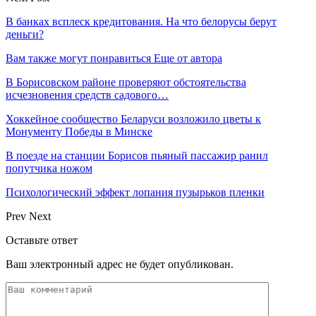
В банках всплеск кредитования. На что белорусы берут
деньги?
Вам также могут понравиться
Еще от автора
В Борисовском районе проверяют обстоятельства
исчезновения средств садового…
Хоккейное сообщество Беларуси возложило цветы к
Монументу Победы в Минске
В поезде на станции Борисов пьяный пассажир ранил
попутчика ножом
Психологический эффект лопания пузырьков пленки
Prev
Next
Оставьте ответ
Ваш электронный адрес не будет опубликован.