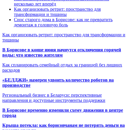
несколько лет вперёд
Как организовать ретрит: пространство для
трансформации и тишины
Снос старого дома в Борисове: как не превратить
демонтаж в головную боль
Как организовать ретрит: пространство для трансформации и
тишины
В Борисове в конце июня начнутся отключения горячей
воды: что известно жителям
Как спланировать семейный отдых за границей без лишних
расходов
«БЕЛДЖИ» намерен удвоить количество роботов на
производстве
Региональный бизнес в Беларуси: перспективные
направления и доступные инструменты поддержки
В Борисове временно изменили схему движения в центре
города
Крыша потекла: как борисовчанам не потерять деньги на