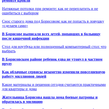
ремонте кровли
Натяжные потолки при ремонте: как не переплатить и не
ошибиться с выбором
Снос старого дома под Борисовом: как не попасть в ловушку
«сделаем сами»
В Борисове выписали всех детей, попавших в больницу
после кишечной инфекции
Стол для ноутбука или полноценный компьютерный стол: что
выбрать
В Борисовском районе ребенок едва не утонул в частном
пруду
Как облачные сервисы незаметно изменили повседневную
работу миллионов людей
Какие материалы и решения сегодня считаются практичными
для квартиры и дома
Жительница Борисова нашла дома боевые патроны и
обратилась в милицию