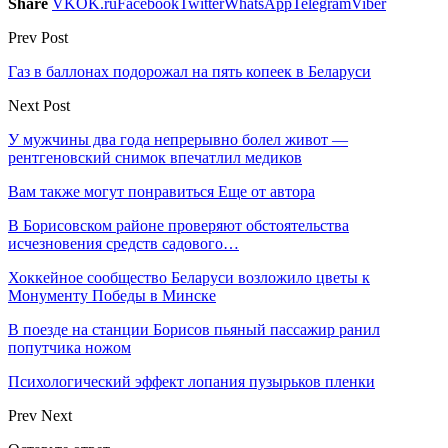
Share
VK
OK.ru
Facebook
Twitter
WhatsApp
Telegram
Viber
Prev Post
Газ в баллонах подорожал на пять копеек в Беларуси
Next Post
У мужчины два года непрерывно болел живот —
рентгеновский снимок впечатлил медиков
Вам также могут понравиться
Еще от автора
В Борисовском районе проверяют обстоятельства
исчезновения средств садового…
Хоккейное сообщество Беларуси возложило цветы к
Монументу Победы в Минске
В поезде на станции Борисов пьяный пассажир ранил
попутчика ножом
Психологический эффект лопания пузырьков пленки
Prev
Next