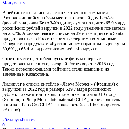
Монументу…
В рейтинге оказались и две отечественные компании.
Расположившийся на 38-м месте «Торговый дом БелАЗ»
(российская дочка БелАЗ-Холдинг) сумел получить 65,9 млрд
российских рублей выручки в 2022 году, увеличив показатель
на 25,7%. А оказавшаяся в списке на 39-й позиции сеть Santa,
представленная в России своими дочерними компаниями
«Савушкин продукт» и «Русское море» нарастила выручку на
30,6% до 65,4 млрд российских рублей выручки.
Стоит отметить, что белорусские фирмы впервые
представлены в списке, который Forbes ведет с 2015 года.
Также первопроходцами рейтинга стали компании из
Таиланда и Казахстана.
Лидирует в списке ритейлер «Леруа Мерлен» (Франция) с
выручкой за 2022 год в размере 529,7 млрд российских
рублей. Также в топ-5 вошли табачные гиганты JT Group
(Япония) и Philip Morris International (США), производитель
напитков PepsiCo (США), а также ритейлер Elo Group (сеть
«Ашан»).
#беларусь
Россия
0