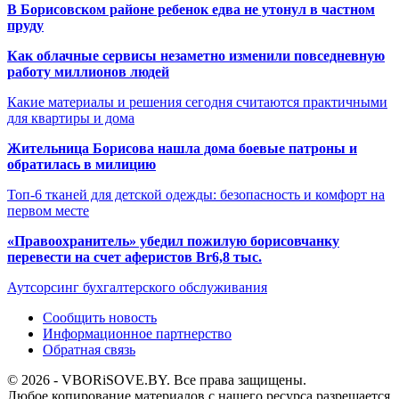
В Борисовском районе ребенок едва не утонул в частном
пруду
Как облачные сервисы незаметно изменили повседневную
работу миллионов людей
Какие материалы и решения сегодня считаются практичными
для квартиры и дома
Жительница Борисова нашла дома боевые патроны и
обратилась в милицию
Топ-6 тканей для детской одежды: безопасность и комфорт на
первом месте
«Правоохранитель» убедил пожилую борисовчанку
перевести на счет аферистов Br6,8 тыс.
Аутсорсинг бухгалтерского обслуживания
Сообщить новость
Информационное партнерство
Обратная связь
© 2026 - VBORiSOVE.BY. Все права защищены.
Любое копирование материалов с нашего ресурса разрешается