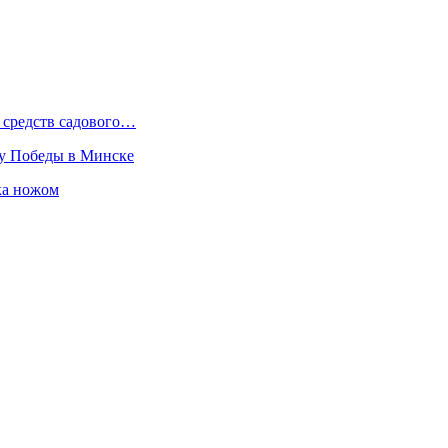
 средств садового…
ту Победы в Минске
ка ножом