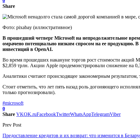
0
Share
Фото: pixabay (иллюстративное)
В прошедший четверг Microsoft на непродолжительное врем
омрачено потенциально низким спросом на ее продукцию. В 2
инвестиций в OpenAI.
Во время прошедших накануне торгов рост стоимости акций Mic
$2,859 трлн. Акции Apple продемонстрировали снижение на 0,3%
Аналитики считают происходящее закономерным результатом, так
Стоит отметить, что лет пять назад роль догоняющего исполнял
только прогнозировали).
#microsoft
0
Share
VK
OK.ru
Facebook
Twitter
WhatsApp
Telegram
Viber
Prev Post
Предоставление кредитов и их возврат: что изменится в Белару