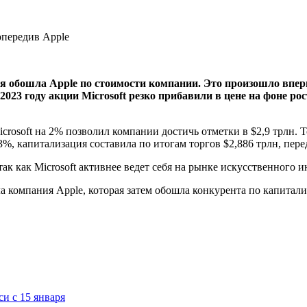
я обошла Apple по стоимости компании. Это произошло вперв
023 году акции Microsoft резко прибавили в цене на фоне ро
rosoft на 2% позволил компании достичь отметки в $2,9 трлн. Т
, капитализация составила по итогам торгов $2,886 трлн, перед
 как Microsoft активнее ведет себя на рынке искусственного ин
а компания Apple, которая затем обошла конкурента по капитали
си с 15 января