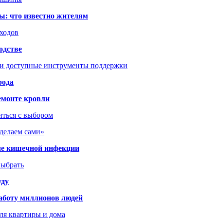
ы: что известно жителям
сходов
одстве
 и доступные инструменты поддержки
рода
емонте кровли
иться с выбором
сделаем сами»
сле кишечной инфекции
выбрать
уду
аботу миллионов людей
ля квартиры и дома