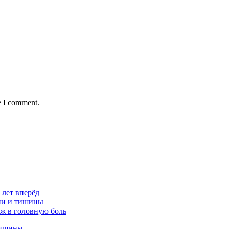
e I comment.
 лет вперёд
ции и тишины
аж в головную боль
тишины