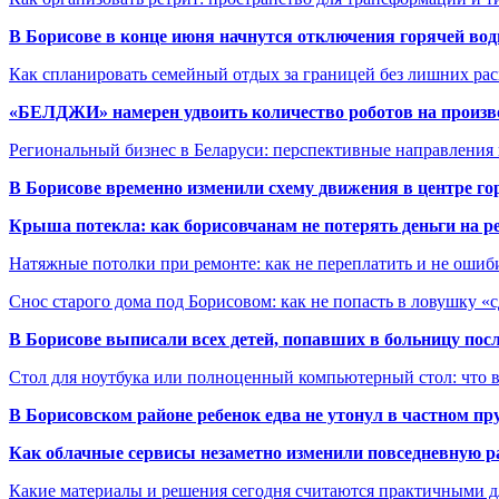
В Борисове в конце июня начнутся отключения горячей вод
Как спланировать семейный отдых за границей без лишних ра
«БЕЛДЖИ» намерен удвоить количество роботов на произв
Региональный бизнес в Беларуси: перспективные направления
В Борисове временно изменили схему движения в центре го
Крыша потекла: как борисовчанам не потерять деньги на р
Натяжные потолки при ремонте: как не переплатить и не ошиб
Снос старого дома под Борисовом: как не попасть в ловушку «
В Борисове выписали всех детей, попавших в больницу по
Стол для ноутбука или полноценный компьютерный стол: что 
В Борисовском районе ребенок едва не утонул в частном пр
Как облачные сервисы незаметно изменили повседневную р
Какие материалы и решения сегодня считаются практичными д