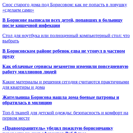
Снос старого дома под Борисовом: как не попасть в ловушку
«сделаем сами»
В Борисове выписали всех детей, попавших в больницу
после кишечной инфекции
Стол для ноутбука или полноценный компьютерный стол: что
выбрать
В Борисовском районе ребенок едва не утонул в частном
пруду
Как облачные сервисы незаметно изменили повседневную
работу миллионов людей
Какие материалы и решения сегодня считаются практичными
для квартиры и дома
Жительница Борисова нашла дома боевые патроны и
обратилась в милицию
Топ-6 тканей для детской одежды: безопасность и комфорт на
первом месте
«Правоохранитель» убедил пожилую борисовчанку