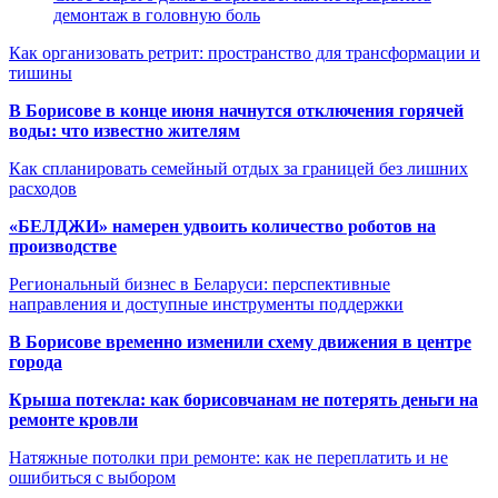
демонтаж в головную боль
Как организовать ретрит: пространство для трансформации и
тишины
В Борисове в конце июня начнутся отключения горячей
воды: что известно жителям
Как спланировать семейный отдых за границей без лишних
расходов
«БЕЛДЖИ» намерен удвоить количество роботов на
производстве
Региональный бизнес в Беларуси: перспективные
направления и доступные инструменты поддержки
В Борисове временно изменили схему движения в центре
города
Крыша потекла: как борисовчанам не потерять деньги на
ремонте кровли
Натяжные потолки при ремонте: как не переплатить и не
ошибиться с выбором