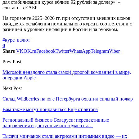
для стабилизации курса вблизи 92 рублей за доллар», –
считают в ЕАБР.
На горизонте 2025–2026 гг. при отсутствии внешних шоков
ожидается ослабления номинального курса в соответствии с
разницей в уровнях инфляции в России и за рубежом.
#курс_валют
0
Share
VK
OK.ru
Facebook
Twitter
WhatsApp
Telegram
Viber
Prev Post
Microsoft ненадолго стала самой дорогой компанией в мире,
опередив Apple
Next Post
Склад Wildberries на юге Петербурга охватил сильный пожар
Вам также могут понравиться
Еще от автора
Региональный бизнес в Беларуси: перспективные
направления и доступные инструменты…
Тысячи минчанок стали актрисами интимных видео — их