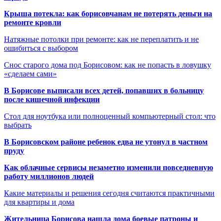
Крыша потекла: как борисовчанам не потерять деньги на
ремонте кровли
Натяжные потолки при ремонте: как не переплатить и не
ошибиться с выбором
Снос старого дома под Борисовом: как не попасть в ловушку
«сделаем сами»
В Борисове выписали всех детей, попавших в больницу
после кишечной инфекции
Стол для ноутбука или полноценный компьютерный стол: что
выбрать
В Борисовском районе ребенок едва не утонул в частном
пруду
Как облачные сервисы незаметно изменили повседневную
работу миллионов людей
Какие материалы и решения сегодня считаются практичными
для квартиры и дома
Жительница Борисова нашла дома боевые патроны и