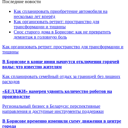
Последние новости
Как спланировать приобретение автомобиля на
несколько лет вперёд
Как организовать ретрит: пространство для
трансформации и тишины
Снос старого дома в Борисове: как не превратить
демонтаж в головную боль
Как организовать ретрит: пространство для трансформации и
тишины
В Борисове в конце июня начнутся отключения горячей
воды: что известно жителям
Как спланировать семейный отдых за границей без лишних
расходов
«БЕЛДЖИ» намерен удвоить количество роботов на
производстве
Региональный бизнес в Беларуси: перспективные
направления и доступные инструменты поддержки
В Борисове временно изменили схему движения в центре
города