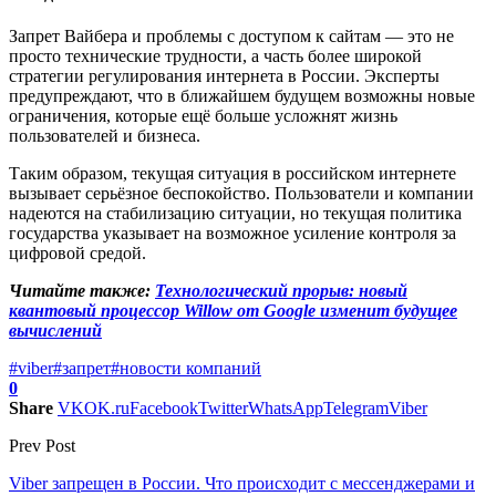
Запрет Вайбера и проблемы с доступом к сайтам — это не
просто технические трудности, а часть более широкой
стратегии регулирования интернета в России. Эксперты
предупреждают, что в ближайшем будущем возможны новые
ограничения, которые ещё больше усложнят жизнь
пользователей и бизнеса.
Таким образом, текущая ситуация в российском интернете
вызывает серьёзное беспокойство. Пользователи и компании
надеются на стабилизацию ситуации, но текущая политика
государства указывает на возможное усиление контроля за
цифровой средой.
Читайте также:
Технологический прорыв: новый
квантовый процессор Willow от Google изменит будущее
вычислений
#viber
#запрет
#новости компаний
0
Share
VK
OK.ru
Facebook
Twitter
WhatsApp
Telegram
Viber
Prev Post
Viber запрещен в России. Что происходит с мессенджерами и